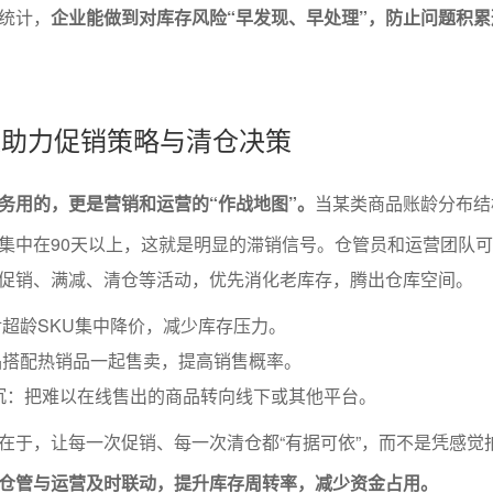
统计，
企业能做到对库存风险“早发现、早处理”，防止问题积
析表助力促销策略与清仓决策
务用的，更是营销和运营的“作战地图”。
当某类商品账龄分布结
集中在90天以上，这就是明显的滞销信号。仓管员和运营团队
促销、满减、清仓等活动，优先消化老库存，腾出仓库空间。
超龄SKU集中降价，减少库存压力。
品搭配热销品一起售卖，提高销售概率。
沉：把难以在线售出的商品转向线下或其他平台。
在于，让每一次促销、每一次清仓都“有据可依”，而不是凭感觉
仓管与运营及时联动，提升库存周转率，减少资金占用。