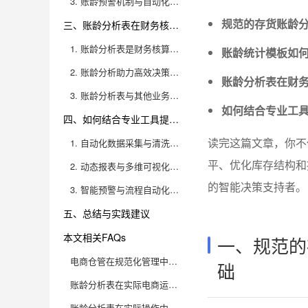
3. 账龄预警机制与自动化流程设计
规范的存货账龄
三、账龄分析表在财务核算、数据决策中的价值体现
1. 账龄分析表是财务核算的必备依据
账龄统计模板如
2. 账龄分析助力高效决策，驱动业务增长
账龄分析表在财
3. 账龄分析表与其他业务报表的集成应用
如何结合专业工
四、如何结合专业工具提高账龄分析表的自动化与准确性
读完这篇文章，你不
1. 自动化数据采集与清洗，减少人工误差
平、优化库存结构和
2. 动态报表与多维可视化，提升管理决策效率
的智能决策支持者。
3. 智能预警与流程自动化，实现无人化管理
五、总结与实践建议
本文相关FAQs
一、规范的
电商仓管在规范化管理中，存货账龄分析表应该包含哪些核心字段和格式要求？
础
账龄分析表在实际电商运营中有哪些常见应用场景？
账龄分析表在实际操作中，如何避免数据统计误差和信息滞后？