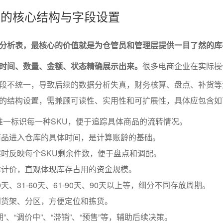
析表的核心结构与字段设置
分析表，最核心的价值就是为仓管员和管理层提供一目了然的库
时间、数量、金额、状态精确展示出来。
很多电商企业在实际操
段不统一，导致后续的数据分析失真，财务核算、盘点、补货等
的结构设置，需兼顾可读性、实用性和可扩展性，具体应包含如
唯一标识每一种SKU，便于追踪具体商品的流转情况。
商品进入仓库的具体时间，是计算账龄的基础。
时反映每个SKU剩余件数，便于盘点和调配。
本计价，直观体现库存占用的资金规模。
0天、31-60天、61-90天、90天以上等，细分不同存放周期。
到货架、分区，方便定位和拣货。
”、“调价中”、“滞销”、“预售”等，辅助后续决策。