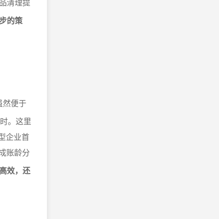
品清理提
步的策
格虽然便于
及时。这里
长型企业首
生成账龄分
高效，还