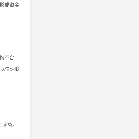
累形成资金
构不合
可以快速联
拍脑袋。