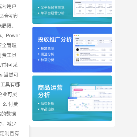
成为用户
称，适合初创
能局限、
Power
安全管理
付费工具
初期可采
s 当然可
析工具有哪
。企业可灵
. 付费
富的数据
力，减少
度定制且有