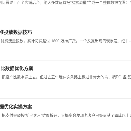
期间看过上百个店铺后台。绝大多数运营把“搜索流量”当成一个整体数据在看：
精准投放数据技巧
的付费流量投放，累计花费超过 1800 万推广费。一个反复出现的现象是：绝 […
出比数据优化方案
：把投产比数字调上去。但过去五年我在这条路上踩过非常大的坑，把ROI当成
数据优化实操方案
，把支付金额按“新老客户”维度拆开，大概率会发现老客户已经贡献了四成以上