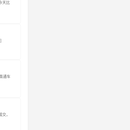
今天比
]
直通车
成交，