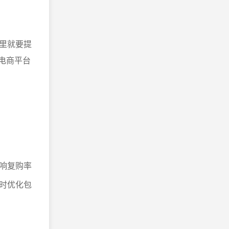
里就要提
电商平台
响复购率
时优化包