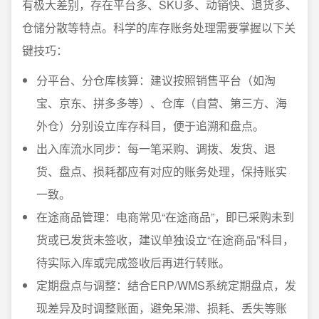
有极大差别，存在平台多、SKU多、动销快、退货多、
仓储分散等特点。科学的库存账务处理需要掌握以下关
键技巧：
分平台、分仓库核算：建议按照销售平台（如淘
宝、京东、拼多多等）、仓库（自营、第三方、海
外仓）分别设立库存科目，便于追溯和盘点。
出入库流水同步：每一笔采购、调拨、发货、退
货、盘点、损耗都应有对应的账务处理，保持账实
一致。
在途商品管理：电商常见“在途商品”，即已采购未到
货或已发货未签收，建议单独设立“在途商品”科目，
待实际入库或完成签收后再进行转账。
定期盘点与调整：结合ERP/WMS系统定期盘点，发
现差异及时调整账面，避免呆滞、损耗、丢失等账