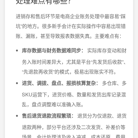
处理难点有哪些？
进销存和售后环节是电商企业账务处理中最容易“踩
坑”的地方。很多新手会计在实际操作中容易出现错
账、漏账，甚至导致报表数据失真。主要难点有：
库存数据与财务数据难同步：
实际库存变动和财
务入账时间差异大，尤其是平台“先发货后收款”、
“先退款再收货”的模式，极易出现账实不符。
进货、调拨、盘点、报损核算复杂：
多仓库、多
SKU运营下，进货价格、数量和发货出库记录混
乱，盘点调整难以准确入账。
售后退货退款流程繁琐：
退货分为仅退款、退货
退款两种，部分平台还涉及二次发货、补差价等
场景，会计处理涉及收入冲减、成本还原、费用