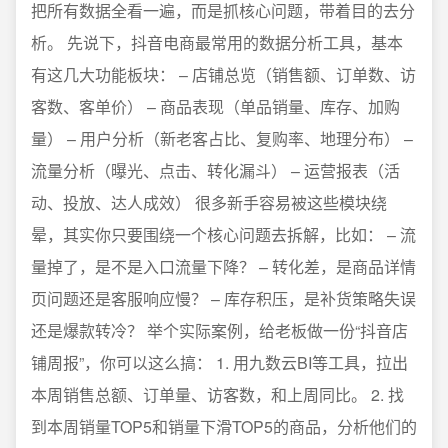
把所有数据全看一遍，而是抓核心问题，带着目的去分
析。 先说下，抖音电商最常用的数据分析工具，基本
有这几大功能板块： – 店铺总览（销售额、订单数、访
客数、客单价） – 商品表现（单品销量、库存、加购
量） – 用户分析（新老客占比、复购率、地理分布） –
流量分析（曝光、点击、转化漏斗） – 运营报表（活
动、投放、达人成效） 很多新手容易被这些模块绕
晕，其实你只要围绕一个核心问题去拆解，比如： – 流
量掉了，是不是入口流量下降？ – 转化差，是商品详情
页问题还是客服响应慢？ – 库存积压，是补货策略失误
还是爆款转冷？ 举个实际案例，给老板做一份“抖音店
铺周报”，你可以这么搞： 1. 用九数云BI等工具，拉出
本周销售总额、订单量、访客数，和上周同比。 2. 找
到本周销量TOP5和销量下滑TOP5的商品，分析他们的