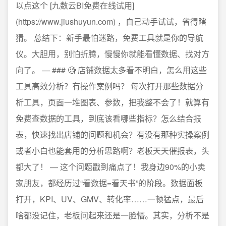
以点这个 [九数云BI免费在线试用]
(https://www.jiushuyun.com) ，自己动手试试，省得瞎
猜。 总结下：新手最怕迷路，免费工具就是你的导航
仪。大胆用，别怕折腾，慢慢你就能看懂数据、找对方
向了。 — ### 🧐 店铺数据太多看不明白，怎么用这些
工具高效分析？有操作案例吗？ 每次打开那些数据分
析工具，页面一堆图表、参数，把我整不会了！就算有
免费查数据的工具，到底该看哪些指标？怎么结合报
表，快速找出店铺的问题和机会？有没有那种实操案例
或者小白也能套用的分析思路啊？老板天天催报表，头
都大了！ — 这个问题戳到痛点了！我身边90%的小卖
家朋友，都经历过“看数据=看天书”的阶段。数据面板
打开，KPI、UV、GMV、转化率……一顿猛点，最后
啥都没记住，老板问起来还是一脸懵。其实，分析不是