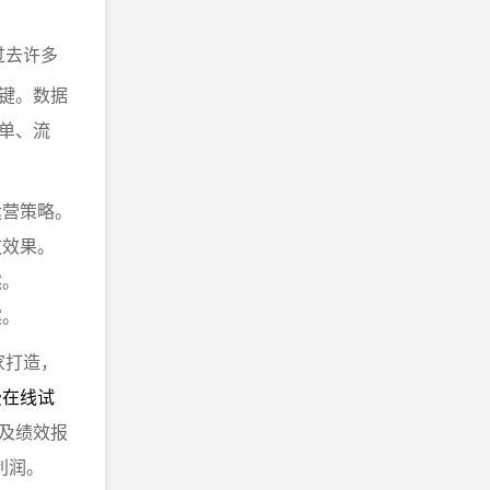
过去许多
键。数据
单、流
运营策略。
放效果。
然。
案。
家打造，
费在线试
及绩效报
利润。