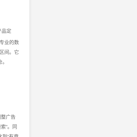
产品定
专业的数
区间。它
仓。
。
调整广告
索”。同
化到“有章