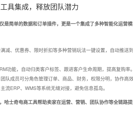
运营工具集成，释放团队潜力
仅是简单的数据和订单插件，更是一个集成了多种智能化运营模
持满减、优惠券、限时折扣等多种营销玩法一键设置，自动推送
RM功能，自动归类客户标签、跟进客户生命周期，提高复购率
：团队成员可分角色管理订单、商品、财务，权限分明，协作高
主流ERP、WMS等系统无缝对接，避免信息孤岛。
，哈士奇电商工具帮助卖家在运营、营销、团队协作等全链路提