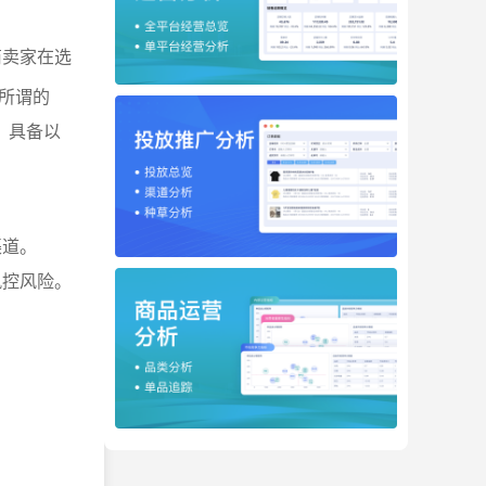
卖家在选
所谓的
，具备以
渠道。
风控风险。