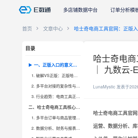
多店铺数据中台
订单分析模
首页
文章中心
哈士奇电商工具官网：正版
目录
哈士奇电商
一、正版入口的意义：安全合规与稳定体验的底层逻辑
｜ 九数云-
1. 破解VS正版：正版哈士奇电商工具入口的核心保障
2. 多平台对接的复杂性与正版入口的优势
LunaMystic
发表于202
3. 行业趋势：电商工具正版化的必然选择
二、哈士奇电商工具核心功能：高效助力电商运营全链路
哈士奇电商工具官网
1. 多平台订单与商品管理的效率革命
运营、数据分析、库
2. 数据分析、财务与报表：决策的智慧引擎