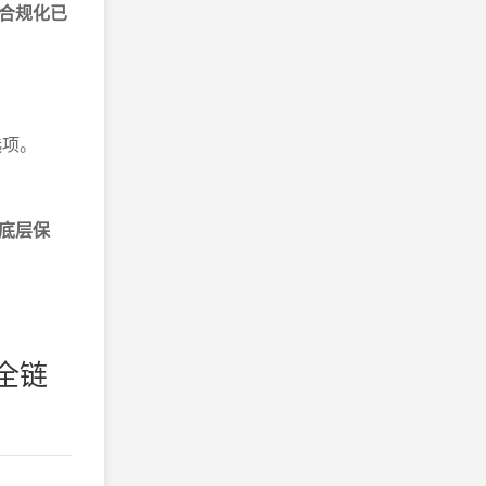
合规化已
。
选项。
底层保
全链