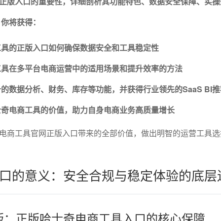
正版入口的重要性，详细剖析其功能特色、数据安全保障、实操
，你将获得：
工具的正版入口如何确保数据安全和工具稳定性
工具在多平台电商运营中的适用场景和提升效率的方法
的数据分析、财务、库存等功能，并获得行业领先的SaaS BI推
士奇电商工具的价值，助力自身电商业务高质量增长
电商工具官网正版入口带来的全部价值，做出明智的运营工具选
口的意义：安全合规与稳定体验的底层
S正版：正版哈士奇电商工具入口的核心保障