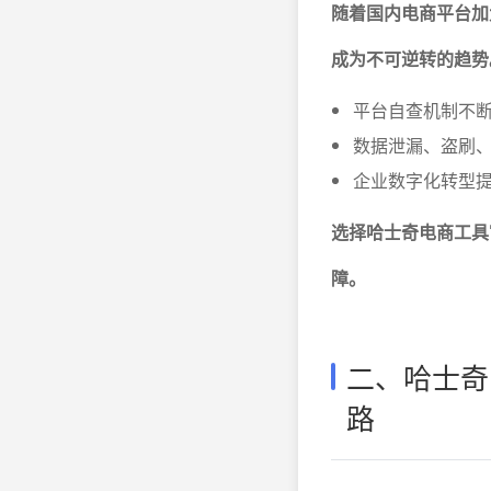
随着国内电商平台加
成为不可逆转的趋势
平台自查机制不
数据泄漏、盗刷
企业数字化转型
选择哈士奇电商工具
障。
二、哈士奇
路