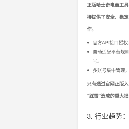
正版哈士奇电商工具
接提供了安全、稳定
作。
官方API接口授
自动适配平台规
号。
多账号集中管理
只有通过官网正版入
“踩雷”造成的重大
3. 行业趋