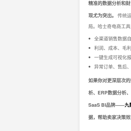
精准的数据分析和财
现尤为突出。
传统运
局。哈士奇电商工具
全渠道销售数据
利润、成本、毛
一键生成可视化
异常订单、售后
如果你对更深层次的
析、ERP数据分析
SaaS BI品牌——
九
据，帮助卖家决策效