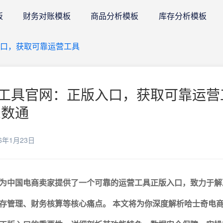
板
财务对账模板
商品分析模板
库存分析模板
入口，获取可靠运营工具
工具官网：正版入口，获取可靠运营
E数通
6年1月23日
为中国电商卖家提供了一个可靠的运营工具正版入口，致力于解
存管理、财务核算等核心痛点。
本文将为你深度解析哈士奇电