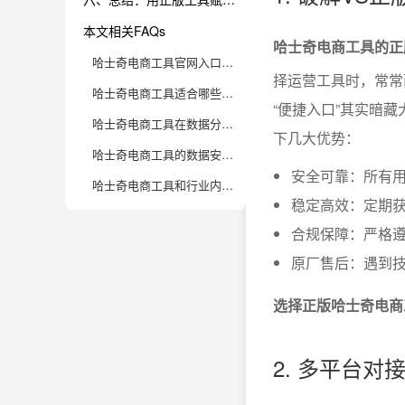
本文相关FAQs
哈士奇电商工具的正
哈士奇电商工具官网入口怎么找？官方正版入口有哪些辨别技巧？
择运营工具时，常常
哈士奇电商工具适合哪些电商平台？它有哪些核心运营功能？
“便捷入口”其实暗
哈士奇电商工具在数据分析方面有哪些实用场景？能解决哪些运营痛点？
下几大优势：
哈士奇电商工具的数据安全和隐私保护措施怎么样？能放心用吗？
安全可靠：所有
哈士奇电商工具和行业内其他数据分析产品相比有哪些优势？
稳定高效：定期
合规保障：严格
原厂售后：遇到
选择正版哈士奇电商
2. 多平台