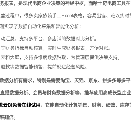
务报表，是现代电商企业决策的神经中枢，而哈士奇电商工具在
营过程中，很多卖家依赖手工Excel表格，容易出错、难以实时
则实现了数据自动化采集和智能化分析：
自动汇总，支持多平台、多店铺的数据对比分析。
利等财务指标自动核算，实时生成财务报表，方便对账。
报表和大屏，支持多维度数据钻取，为管理层提供决策支持。
、退款等数据智能预警，提前规避经营风险。
数据分析有需求，特别是需要淘宝、天猫、京东、拼多多等多平
、直播数据分析、会员与财务数据分析等，推荐使用高成长型企
数云BI免费在线试用
，它能自动化计算销售、财务、绩效、库存
率翻倍。