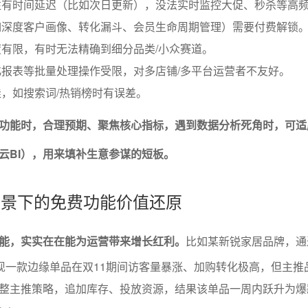
往有时间延迟（比如次日更新），没法实时监控大促、秒杀等高
如深度客户画像、转化漏斗、会员生命周期管理）需要付费解锁
有限，有时无法精确到细分品类/小众赛道。
报表等批量处理操作受限，对多店铺/多平台运营者不友好。
，如搜索词/热销榜时有误差。
功能时，合理预期、聚焦核心指标，遇到数据分析死角时，可适
云BI），用来填补生意参谋的短板。
务场景下的免费功能价值还原
能，实实在在能为运营带来增长红利。
比如某新锐家居品牌，通
发现一款边缘单品在双11期间访客量暴涨、加购转化极高，但主推
整主推策略，追加库存、投放资源，结果该单品一周内跃升为爆