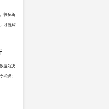
。
很多新
b，才是深
析
数据为决
度拆解：