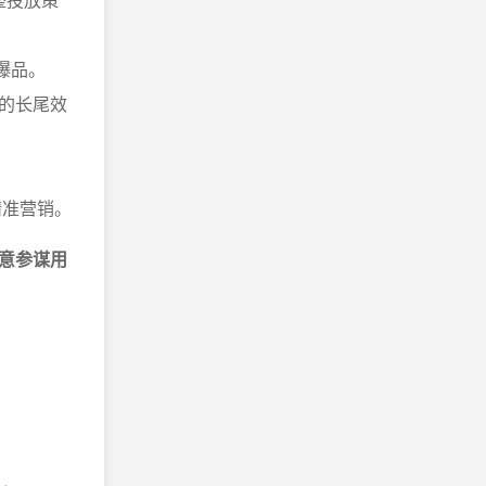
爆品。
的长尾效
精准营销。
意参谋用