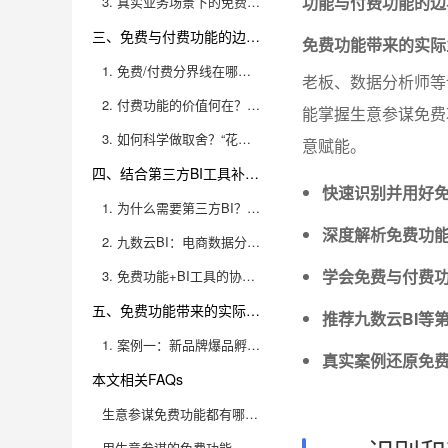
功能与付费功能的边界
3. 真实业务场景下的免费功能价值还原
三、免费与付费功能的边界与取舍
免费功能带来的实际
1. 免费/付费分界线在哪里？
老板、数据分析师等
2. 付费功能的价值何在？值得买吗？
能掌握生意参谋免费
3. 如何科学做取舍？“花小钱办大事”的实用建议
意赋能。
四、结合第三方BI工具补齐数据分析短板
快速识别并用好
1. 为什么需要第三方BI？免费/付费功能的极限在哪里？
深度解析免费功
2. 九数云BI：电商数据分析的全能选手
学会免费与付费
3. 免费功能+BI工具的协同打法
五、免费功能带来的实际业务提升案例
推荐九数云BI等
1. 案例一：新品牌爆品孵化的低成本路径
真实案例还原免
本文相关FAQs
生意参谋免费功能都有哪些？数据分析可以做到什么深度？
用生意参谋的免费功能，电商新手如何高效开展数据分析？