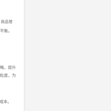
，商品管
到平衡。
策略，提升
颗粒度，为
理成本。