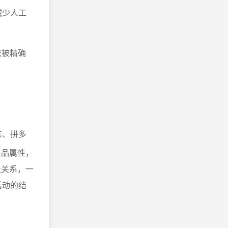
减少人工
法被精确
东、拼多
商品属性，
级关系，一
活动的结