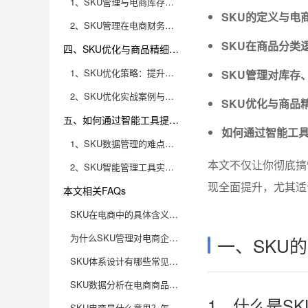
1、SKU管理与电商库存体系的深度关联
SKU的定义与电
2、SKU管理在电商财务核算与数据分析中的应用价值
SKU在商品分类
四、SKU优化与商品精细化运营的实战方法
1、SKU优化策略：提升商品运营效率的关键路径
SKU管理对库存
2、SKU优化实战案例与经验分享
SKU优化与商品
五、如何通过智能工具提升SKU数据管理效率
如何通过智能工具
1、SKU数据管理的难点与智能化解决方案
本文不仅让你彻底搞
2、SKU智能管理工具实战应用与价值体现
现全面提升，尤其适
本文相关FAQs
SKU在电商中的具体含义以及它和SPU的区别是什么？
为什么SKU管理对电商企业的运营至关重要？
一、SKU
SKU体系设计有哪些常见误区？如何避免？
SKU数据分析在电商商品分类优化和运营决策中如何发挥作用？
1、什么是S
SKU电商是什么意思？怎么快速理解商品分类逻辑？