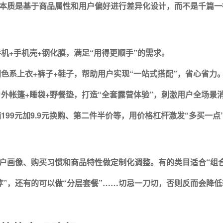
本质是基于商品属性和用户偏好进行差异化设计，而不是千篇一
机+手机壳+钢化膜，满足“用得更顺手”的需求。
色系上衣+裤子+鞋子，帮助用户实现“一站式搭配”，省心省力
外帐篷+睡袋+野餐垫，打造“全套露营体验”，刺激用户全场景
199元加9.9元换购、第二件半价等，用价格杠杆激发“多买一点
户画像、购买习惯和商品特性做定制化调整。
有的类目适合“组
荐”，还有的可以做“分层套餐”……切忌一刀切，否则反而会降