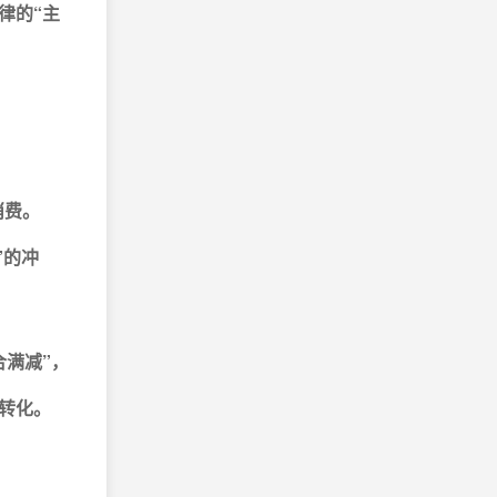
律的“主
。
消费。
”的冲
合满减”，
低转化。