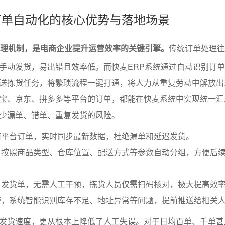
RP订单自动化的核心优势与落地场景
处理机制，是电商企业提升运营效率的关键引擎。
传统订单处理往
手动发货，易出错且效率低。而快麦ERP系统通过自动识别订
送拣货任务，将繁琐流程一键打通，将人力从重复劳动中解放出
宝、京东、拼多多等平台的订单，都能在快麦系统中实现统一汇
少漏单、错单、重复发货的风险。
商平台订单，实时同步最新数据，杜绝漏单和延迟发货。
，按照商品类型、仓库位置、配送方式等参数自动分组，方便后
、发货单，无需人工干预，拣货人员仅需扫码核对，极大提高效
警，系统智能识别库存不足、地址异常等问题，提前推送给相关
发货速度，更从根本上降低了人工失误。对于日均百单、千单甚