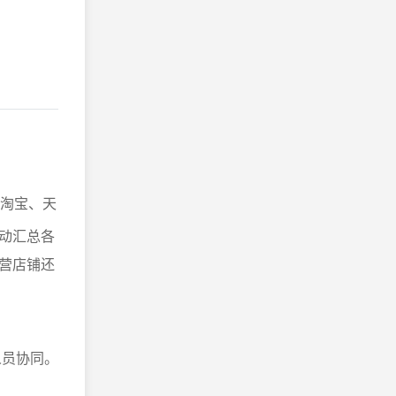
持淘宝、天
动汇总各
营店铺还
人员协同。
。