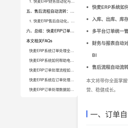
1. 快麦ERP财务自动化与数据分析的深度价值
快麦ERP系统如
五、售后流程自动流转：客户体验与纠纷处理双提升
入库、出库、库
1. 快麦ERP售后自动化，减少人工沟通与误解
六、总结：快麦ERP订单处理全流程助力电商企业高效成长
多平台订单统一
本文相关FAQs
财务与报表自动
快麦ERP系统订单处理全流程包含哪些关键环节？如何高效串联电商运营？
BI
快麦ERP系统如何帮助电商企业解决多平台订单管理的痛点？
售后流程自动流
快麦ERP订单处理流程如何提升库存管理和物流效率？
快麦ERP系统在订单处理自动化方面有哪些创新功能？
本文将带你全面掌握
营、稳健成长。
快麦ERP订单处理数据如何为电商企业经营决策提供支持？
一、订单自