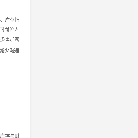
置、库存情
同岗位人
用多重加密
减少沟通
、库存与财