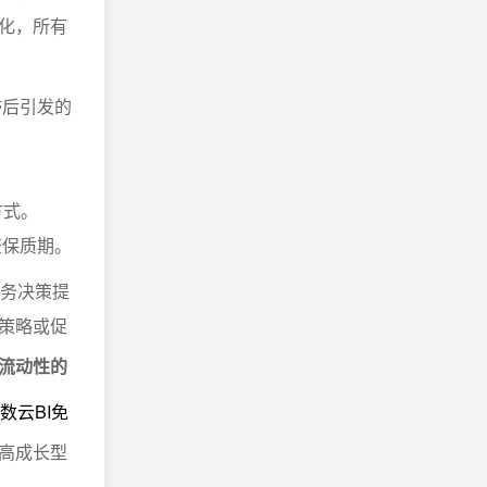
化，所有
滞后引发的
方式。
查保质期。
财务决策提
策略或促
流动性的
数云BI免
高成长型