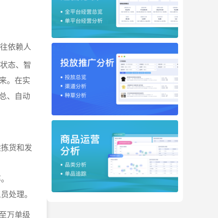
往依赖人
单状态、智
来。在实
总、自动
续拣货和发
率。
人员处理。
至万单级