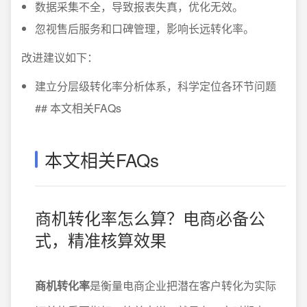
数据采集不全，导致报表失真，优化无效。
忽视售后服务和口碑管理，影响长远转化率。
改进建议如下：
建立分层级转化率分析体系，科学定位各环节问题
## 本文相关FAQs
本文相关FAQs
商机转化率怎么算？电商必备公
式，精准核算效果
商机转化率
是衡量电商企业把潜在客户转化为实际