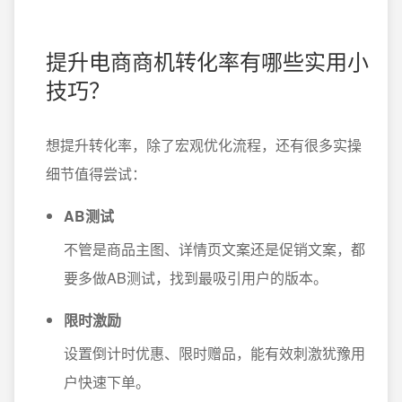
提升电商商机转化率有哪些实用小
技巧？
想提升转化率，除了宏观优化流程，还有很多实操
细节值得尝试：
AB测试
不管是商品主图、详情页文案还是促销文案，都
要多做AB测试，找到最吸引用户的版本。
限时激励
设置倒计时优惠、限时赠品，能有效刺激犹豫用
户快速下单。