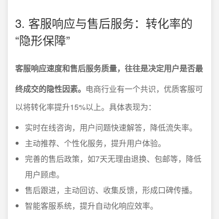
3. 客服响应与售后服务：转化率的
“隐形保障”
客服响应速度和售后服务质量，往往是决定用户是否最
终成交的隐性因素。
电商行业有一个共识，优质客服可
以将转化率提升15%以上。具体表现为：
实时在线咨询，用户问题快速解答，降低流失率。
主动推荐、个性化服务，提升用户体验。
完善的售后政策，如7天无理由退换、包邮等，降低
用户顾虑。
售后跟进，主动回访、收集反馈，形成口碑传播。
智能客服系统，提升自动化响应效率。