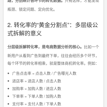
路，分别统计各环节的转化数据。
只有这样，才能发现
瓶颈、锁定问题、定向优化。
2. 转化率的“黄金分割点”：多层级公
式拆解的意义
分层级拆解转化率，是电商数据分析的核心。
比如一个
新用户从看到广告到最终下单，往往会经历多个环节，
每个环节的转化率相乘，就是整体商机转化率。例如：
广告点击率 = 点击人数 / 广告曝光人数
进店率 = 进店人数 / 点击人数
加购率 = 加购人数 / 进店人数
下单率 = 下单人数 / 加购人数
支付率 = 支付人数 / 下单人数