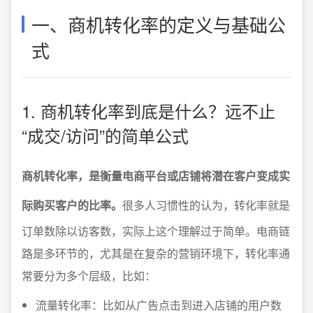
一、商机转化率的定义与基础公
式
1. 商机转化率到底是什么？远不止
“成交/访问”的简单公式
商机转化率，是衡量电商平台或店铺将潜在客户变成实
际购买客户的比率。
很多人习惯性的认为，转化率就是
订单数除以访客数，实际上这个理解过于简单。电商链
路是多环节的，尤其是在复杂的营销环境下，转化率通
常要分为多个层级，比如：
流量转化率：比如从广告点击到进入店铺的用户数