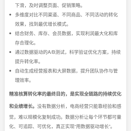
下滑，及时调整页面、促销策略。
多维度对比不同渠道、不同商品、不同活动的转化
效果，找到最优增长模式。
结合财务、库存、会员数据，实现利润最大化和库
存合理化。
通过数据驱动的A/B测试，科学验证优化方案，持续
提升转化率。
自动生成经营报表和大屏数据，提升团队协作与管
理效率。
精准核算转化率的最终目的，是实现全链路的持续优化
和业绩增长。
没有数据分析，电商经营只能靠经验和感
觉，难以规模化复制成功。数据分析让每个环节都可量
化、可追踪、可优化，真正实现“用数据驱动增长”。