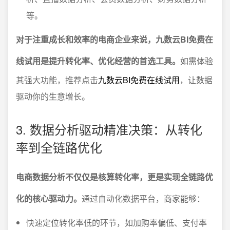
等。
对于注重成长和效率的电商企业来说，九数云BI免费在
线试用是提升转化率、优化经营的首选工具。
如需体验
其强大功能，推荐点击
九数云BI免费在线试用
，让数据
驱动你的生意增长。
3. 数据分析驱动精准决策：从转化
率到全链路优化
电商数据分析不仅仅是核算转化率，更是实现全链路优
化的核心驱动力。
通过自动化数据平台，商家能够：
快速定位转化率低的环节，如加购率偏低、支付率