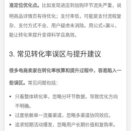
准定位优化点。
比如发现进店到加购环节流失严重，说
明商品详情页有待优化；支付率低，可能是支付流程复
杂、支付方式不全、用户疑虑未消除。用公式+漏斗，
能让转化率提升变得科学且高效。
3. 常见转化率误区与提升建议
很多电商卖家在转化率核算和提升过程中，容易陷入一
些误区。
常见问题包括：
只看整体转化率，忽略分环节数据，导致优化方向
不明确。
过度依赖单一流量渠道，忽略多渠道协同效应。
追求短期活动爆发，忽略用户长期价值和复购率。