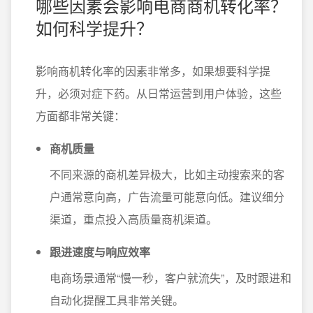
哪些因素会影响电商商机转化率？
如何科学提升？
影响商机转化率的因素非常多，如果想要科学提
升，必须对症下药。从日常运营到用户体验，这些
方面都非常关键：
商机质量
不同来源的商机差异极大，比如主动搜索来的客
户通常意向高，广告流量可能意向低。建议细分
渠道，重点投入高质量商机渠道。
跟进速度与响应效率
电商场景通常“慢一秒，客户就流失”，及时跟进和
自动化提醒工具非常关键。