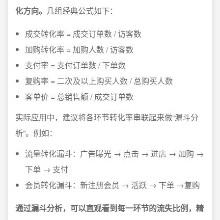
化方向。
几组经典公式如下：
成交转化率 = 成交订单数 / 访客数
加购转化率 = 加购人数 / 访客数
支付率 = 支付订单数 / 下单数
复购率 = 二次及以上购买人数 / 总购买人数
客单价 = 总销售额 / 成交订单数
实际应用中，建议将各环节转化率串联起来做“漏斗分
析”。例如：
流量转化漏斗：广告曝光 → 点击 → 进店 → 加购 →
下单 → 支付
会员转化漏斗：新注册会员 → 活跃 → 下单 →复购
通过漏斗分析，可以直观看到每一环节的流失比例，精