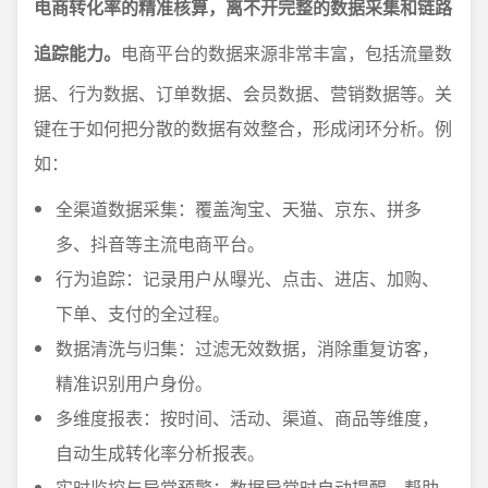
电商转化率的精准核算，离不开完整的数据采集和链路
追踪能力。
电商平台的数据来源非常丰富，包括流量数
据、行为数据、订单数据、会员数据、营销数据等。关
键在于如何把分散的数据有效整合，形成闭环分析。例
如：
全渠道数据采集：覆盖淘宝、天猫、京东、拼多
多、抖音等主流电商平台。
行为追踪：记录用户从曝光、点击、进店、加购、
下单、支付的全过程。
数据清洗与归集：过滤无效数据，消除重复访客，
精准识别用户身份。
多维度报表：按时间、活动、渠道、商品等维度，
自动生成转化率分析报表。
实时监控与异常预警：数据异常时自动提醒，帮助