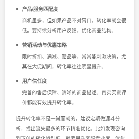
产品/服务匹配度
商机虽多，但如果产品不对胃口，转化率就会很
低。要持续分析用户反馈，优化商品结构。
营销活动与优惠策略
限时折扣、满减、赠品等，常常能刺激决策，尤
其在大促期间，转化率往往明显提升。
用户信任度
完善的售后保障、清晰的商品描述、真实买家评
价都能有效提升转化率。
提升转化率不是一蹴而就的，建议定期做漏斗分
析，找出流失最多的环节精准优化。比如发现咨询
到下单的转化特别低，就要提升客服专业度、优化