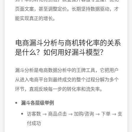
页面文案，甚至调整定价。长期坚持数据驱动，才
能实现真正的增长。
电商漏斗分析与商机转化率的关系
是什么？如何用好漏斗模型？
漏斗分析是电商数据分析中的王牌工具，它把用户
从进入电商平台到最终成交的整个过程分解为多个
环节，直观反映每一步的转化率和流失率。
漏斗各层级举例
访客数 → 商品点击 → 加购/咨询 → 下单 → 支
付成功