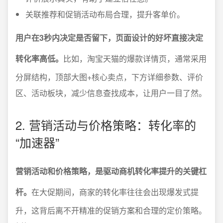
关联推荐和促销活动布局合理，提升客单价。
用户在3秒内决定是否留下，页面设计的好坏直接决定
转化率高低。
比如，淘宝天猫的爆款详情页，通常采用
分屏结构，顶部大图+核心卖点，下方详细参数、评价
区、活动板块，减少信息查找成本，让用户一目了然。
2. 营销活动与价格策略：转化率的
“加速器”
营销活动和价格策略，是驱动商机转化率提升的关键杠
杆。
在大促期间，商家的转化率往往会出现爆发式提
升，这背后离不开精准的促销方案和合理的定价策略。