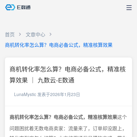
首页
文章中心
商机转化率怎么算？电商必备公式，精准核算效果
商机转化率怎么算？电商必备公式，精准核
算效果 ｜ 九数云-E数通
LunaMystic
发表于2026年1月23日
商机转化率怎么算？电商必备公式，精准核算效果
这个
问题困扰着无数电商卖家：流量来了，订单却没跟上，