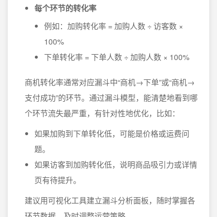
每个环节的转化率
例如：加购转化率 = 加购人数 ÷ 访客数 ×
100%
下单转化率 = 下单人数 ÷ 加购人数 × 100%
商机转化率通常对应漏斗中“商机→下单”或“商机→
支付成功”的环节。通过漏斗模型，能清楚地看到哪
个环节流失最严重，有针对性地优化，比如：
如果加购到下单转化低，可能是价格或运费问
题。
如果访客到加购转化低，说明商品吸引力或详情
页有待提升。
建议用可视化工具建立漏斗分析面板，随时掌握各
环节数据，及时调整运营策略。