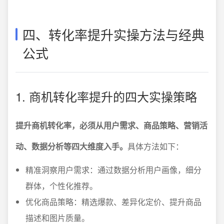
四、转化率提升实操方法与经典
公式
1. 商机转化率提升的四大实操策略
提升商机转化率，必须从用户需求、商品策略、营销活
动、数据分析等四大维度入手。
具体方法如下：
精准洞察用户需求：通过数据分析用户画像，细分
群体，个性化推荐。
优化商品策略：精选爆款、差异化定价、提升商品
描述和图片质量。