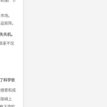
存和推广节
入市场。
商品矩阵。
失先机。
商家不仅
了科学依
的搜索和成
现陡峭上
格下滑的