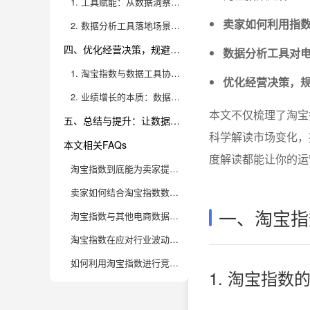
1. 工具赋能：从数据洞察到精细化管理
卖家如何利用指
2. 数据分析工具落地场景实操
四、优化经营决策，规避风险，实现业绩增长
数据分析工具对
1. 淘宝指数与数据工具协同驱动科学决策
优化经营决策，
2. 业绩增长的本质：数据驱动下的持续迭代
本文不仅梳理了淘宝
五、总结与提升：让数据为你的淘宝生意保驾护航
科学解读市场变化，
本文相关FAQs
度解读都能让你的运
淘宝指数到底能为卖家提供哪些行业供需分析价值？
卖家如何结合淘宝指数数据优化商品选品和库存管理？
一、淘宝指
淘宝指数与其他电商数据指标（如生意参谋、京东趋势）相比，有哪些独特优势？
淘宝指数在应对行业波动和突发需求时，能帮卖家做哪些准备？
如何利用淘宝指数进行竞品分析，提升店铺竞争力？
1. 淘宝指