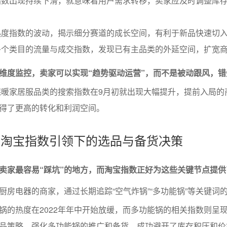
指数出现持续下滑，就意味着用户需求转移，卖家应及时调整库
热度指数的波动，揭示细分赛道的成长空间，有利于新品快速切
多个类目的流量与成交指数，发现已有主品类的外延空间，扩宽
维度监控，卖家可以实现“趋势驱动运营”，而不是被动跟风，错
，保暖家居服品类的搜索指数在9月初就出现大幅提升，提前入局的
得了更高的转化和利润空间。
析：淘宝指数引领下的选品与备货决策
卖家最容易“踩坑”的地方，而淘宝指数正好为这些关键节点提供
厨房电器的商家，通过长期追踪“空气炸锅”“多功能锅”等关键词
锅的热度在2022年年中开始放缓，而多功能锅的相关指数则呈
品策略，强化多功能锅的推广和备货，成功避开了库存积压和价