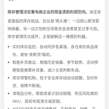
库存管理决定着电商企业的现金流和利润空间。
淘宝卖
家面临的库存挑战，往往是“两头难”：一边担心断货影
响销量，另一边又怕积压导致资金浪费甚至过季亏损。
库存管理优化插件，正是破解这一难题的利器。
实时库存监控，自动同步各渠道、各仓库的商品库
存，避免“卖断货”尴尬。
智能补货建议，根据历史销量、季节趋势、活动预
期智能推算补货量，减少主观判断失误。
库存预警机制，低于安全库存线自动提醒，及时补
货，保障不断销。
滞销品分析，帮助卖家识别动销慢、积压风险高的
SKU，提前布局清仓或促销。
与ERP/财务系统无缝集成，实现库存、销售、采