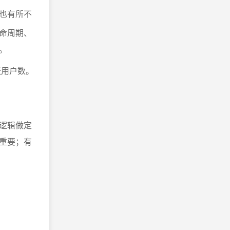
也有所不
命周期、
。
跃用户数。
逻辑做定
重要；有