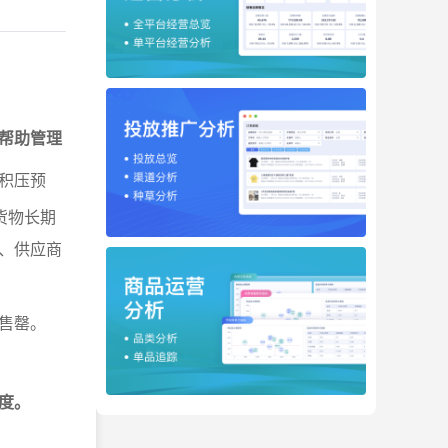
帮助管理
积压预
货物长期
、供应商
会售罄。
。
度。