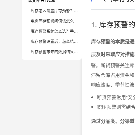
本文相关FAQs
库存怎么设置库存预警？电商避免断货与积压的关键实操步骤
电商库存预警阈值该怎么设定才科学？有哪些影响因素？
1. 库存预
库存预警系统怎么选？手动表格、ERP还是专业BI工具有啥区别？
库存预警的本质是通
库存预警设置后，怎么结合促销和季节波动动态调整？
库存预警带来的数据结果，如何转化为实际运营决策？
层及时采取应对措施
警。断货预警关注库
滞留仓库占用资金和
响应速度、季节性波
断货预警常用“安
积压预警则需结合
通过分品类、分渠道