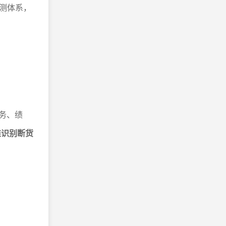
测体系，
务、绩
准识别断货