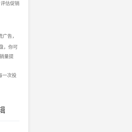
，评估促销
流广告，
复盘，你可
销量提
每一次投
辑