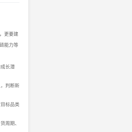
，更要建
链能力等
的成长潜
入，判断新
定目标品类
备货周期、