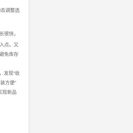
动态调整选
长很快，
入点。又
避免库存
，发现“收
装方便”
实现新品