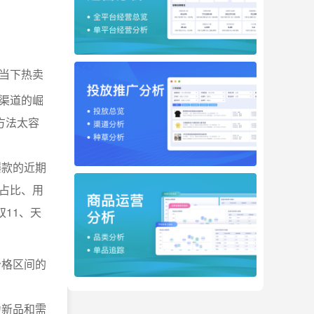
当下热卖
渠道的崛
方法太容
爆款的近期
占比、用
11、天
价格区间的
力新品和需