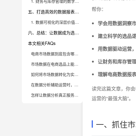
1. 财务与库存管理的数字化升级路径
帮你：
五、打造高效的数据报表与大屏：驱动团队快速决策
1. 数据可视化的深层价值与落地场景
学会用数据洞察
六、总结：让数据成为选品和运营的“最强大脑”
建立科学的选品
本文相关FAQs
用数据驱动运营
电商市场数据到底包含哪些内容，怎么收集这些数据？
让财务和库存管理
市场数据在电商选品上能发挥哪些关键作用？具体如何用数据选品？
理解电商数据报
如何将市场数据转化为实际的运营决策？
在数据分析辅助运营时，电商团队常见的误区有哪些？如何避免？
读完这篇文章，你会
怎样让数据分析真正服务于电商业务增长？
运营的“最强大脑”。
一、抓住市