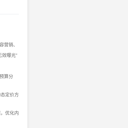
容营销、
无效曝光”
预算分
动态定价方
据，优化内