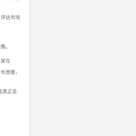
，评估市场
画像。
卖家在
增长放缓，
能真正走