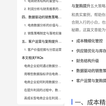
1. 电商财务结构的重塑与利润管控
与复购提升
五大策略
2. 利润分析与财务报表的实操要点
和真实案例，帮助你
四、数据驱动的销售策略：销量与利润的双重提升
合刚入行的小白，也
1. 电商数据分析的价值与实操路径
秘籍，这篇文章能为
2. 销售策略制定与落地实操
成本精细化管控
五、客户运营与复购提升：利润增长的持续动力
1. 客户价值挖掘与分层运营
供应链优化与库
本文相关FAQs
财务结构升级
电商企业如何通过数据分析实现精准的成本控制？
数据驱动的销售
用哪些数据指标评估电商销量增长的真实驱动力？
客户运营与复购
电商企业如何利用数据分析优化商品结构，提升整体利润率？
在提升利润的过程中，数据分析还能带来哪些意想不到的增值空间？
高成长型电商企业在利润提升中，选择数据分析工具要考虑哪些核心因素？
一、成本精