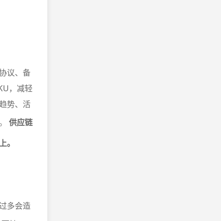
。
协议、备
KU，减轻
趋势、活
力。
供应链
上。
过多会造