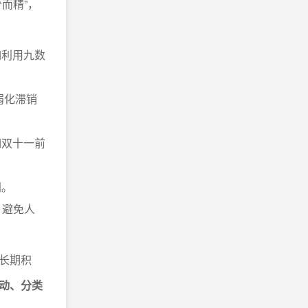
而精”，
如利用九数
弱化滞销
如双十一前
间。
，避免人
长期积
动、分类