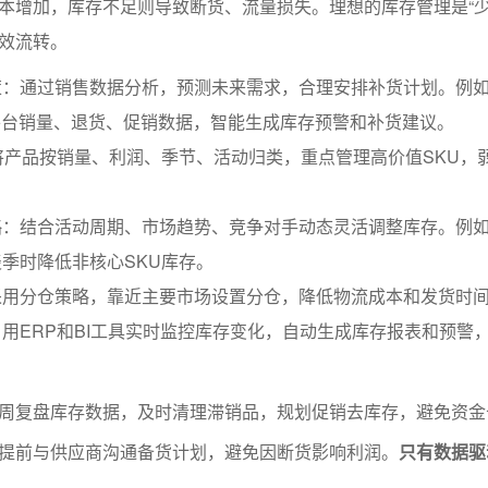
本增加，库存不足则导致断货、流量损失。理想的库存管理是“少
效流转。
策：通过销售数据分析，预测未来需求，合理安排补货计划。例
平台销量、退货、促销数据，智能生成库存预警和补货建议。
将产品按销量、利润、季节、活动归类，重点管理高价值SKU，
。
略：结合活动周期、市场趋势、竞争对手动态灵活调整库存。例
季时降低非核心SKU库存。
采用分仓策略，靠近主要市场设置分仓，降低物流成本和发货时
用ERP和BI工具实时监控库存变化，自动生成库存报表和预警
周复盘库存数据，及时清理滞销品，规划促销去库存，避免资金
提前与供应商沟通备货计划，避免因断货影响利润。
只有数据驱