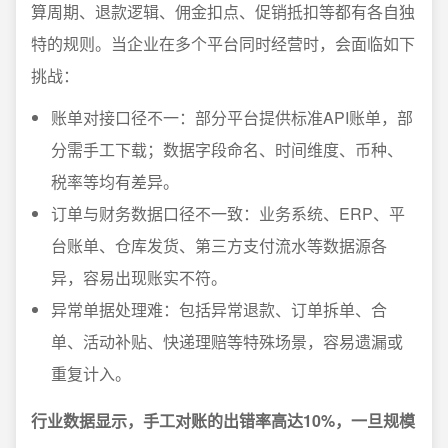
算周期、退款逻辑、佣金扣点、促销抵扣等都有各自独
特的规则。当企业在多个平台同时经营时，会面临如下
挑战：
账单对接口径不一：部分平台提供标准API账单，部
分需手工下载；数据字段命名、时间维度、币种、
税率等均有差异。
订单与财务数据口径不一致：业务系统、ERP、平
台账单、仓库发货、第三方支付流水等数据源各
异，容易出现账实不符。
异常单据处理难：包括异常退款、订单拆单、合
单、活动补贴、快递理赔等特殊场景，容易遗漏或
重复计入。
行业数据显示，手工对账的出错率高达10%，一旦规模