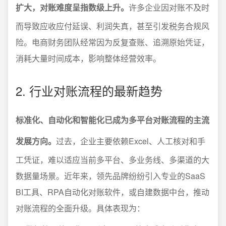
扩大，对账难度呈指数级上升。
许多企业因对账不及时
而导致应收应付延误、利润失真，甚至引发税务合规风
险。电商财务团队经常因为反复查账、追溯原始凭证，
消耗大量时间成本，影响整体经营效率。
2. 行业对账流程的最新趋势
标准化、自动化和智能化已成为多平台对账流程的主流
发展方向。
过去，企业主要依赖Excel、人工核对和手
工凭证，难以适应当前多平台、多业务线、多渠道的大
数据量场景。近年来，领先品牌纷纷引入专业的SaaS
BI工具、RPA自动化对账软件，或自建数据中台，推动
对账流程的全面升级。具体表现为：