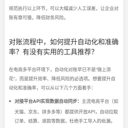
规范执行以上环节，可以大幅减少人工误差，让企业对
账有章可循，降低财务风险。
对账流程中，如何提升自动化和准确
率？有没有实用的工具推荐？
在电商多平台环境下，自动化对账早已不是“锦上添
花”，而是提升效率、降低风险的必选项。想要提升自
动化和准确率，可以从以下几个方面着手：
对接平台API实现数据自动同步：
主流电商平台（如
天猫、京东、拼多多等）都提供开放API，自动拉取
订单、结算、退款等数据，杜绝手工导入的纰漏。