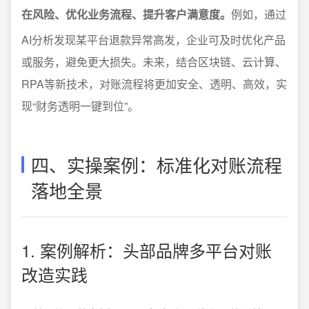
在风险、优化业务流程、提升客户满意度。
例如，通过
AI分析发现某平台退款异常高发，企业可及时优化产品
或服务，避免更大损失。未来，结合区块链、云计算、
RPA等新技术，对账流程将更加安全、透明、高效，实
现“财务透明一键到位”。
四、实操案例：标准化对账流程
落地全景
1. 案例解析：头部品牌多平台对账
改造实践