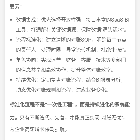
要素：
数据集成：优先选择开放性强、接口丰富的SaaS BI
工具，打通所有关键数据源，保障数据“源头活水”。
流程标准化：建立清晰的对账SOP，明确每个节点
的责任人、处理时限、异常流转机制，杜绝“扯皮”。
角色协同：实现运营、财务、客服、技术等多部门
的信息共享和高效协作，提升整体对账效率。
持续优化：定期复盘对账流程，结合BI报表分析，
动态优化对账规则和流程，适应业务变化。
标准化流程不是“一次性工程”，而是持续进化的系统能
力。
只有不断迭代、完善，才能真正实现“对账无忧”，
为企业高速增长保驾护航。