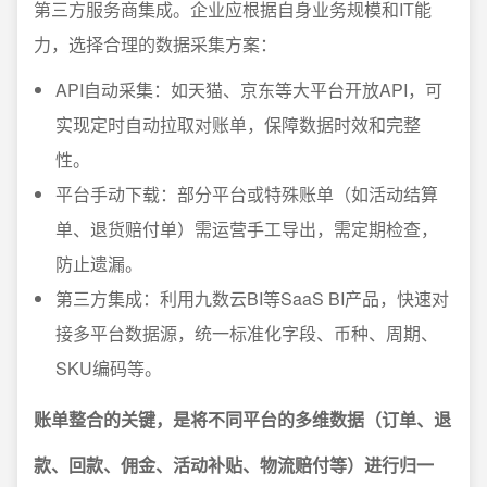
第三方服务商集成。企业应根据自身业务规模和IT能
力，选择合理的数据采集方案：
API自动采集：如天猫、京东等大平台开放API，可
实现定时自动拉取对账单，保障数据时效和完整
性。
平台手动下载：部分平台或特殊账单（如活动结算
单、退货赔付单）需运营手工导出，需定期检查，
防止遗漏。
第三方集成：利用九数云BI等SaaS BI产品，快速对
接多平台数据源，统一标准化字段、币种、周期、
SKU编码等。
账单整合的关键，是将不同平台的多维数据（订单、退
款、回款、佣金、活动补贴、物流赔付等）进行归一