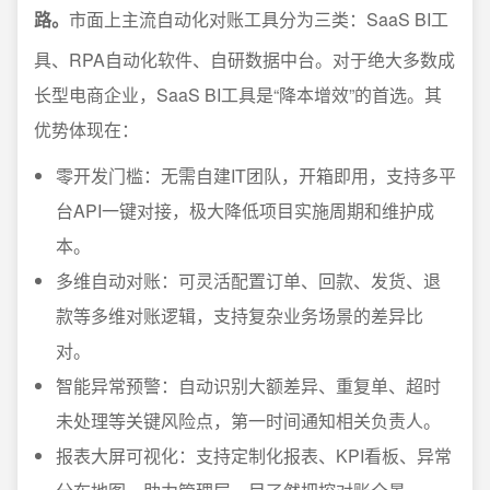
路。
市面上主流自动化对账工具分为三类：SaaS BI工
具、RPA自动化软件、自研数据中台。对于绝大多数成
长型电商企业，SaaS BI工具是“降本增效”的首选。其
优势体现在：
零开发门槛：无需自建IT团队，开箱即用，支持多平
台API一键对接，极大降低项目实施周期和维护成
本。
多维自动对账：可灵活配置订单、回款、发货、退
款等多维对账逻辑，支持复杂业务场景的差异比
对。
智能异常预警：自动识别大额差异、重复单、超时
未处理等关键风险点，第一时间通知相关负责人。
报表大屏可视化：支持定制化报表、KPI看板、异常