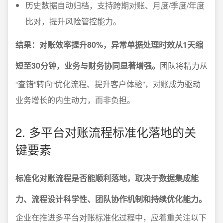
历史数据自动归档，支持跨期对账、月度/季度/年度
比对，提升风险管控能力。
结果：对账效率提升80%，异常单据处理时效从1天缩
短至30分钟，业务与财务协同显著增强。
团队将精力从
“查错”转向“优化流程、提升客户体验”，对账成为驱动
业务增长的内生动力，而非负担。
2. 多平台对账流程标准化落地的关
键要素
标准化对账流程是否能顺利落地，取决于数据集成能
力、流程设计科学性、团队协作机制和持续优化能力。
企业在推进多平台对账标准化过程中，应着重关注以下