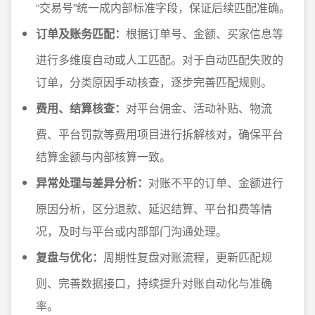
“交易号”统一成内部标准字段，保证后续匹配准确。
订单及账务匹配：
根据订单号、金额、买家信息等
进行多维度自动或人工匹配。对于自动匹配失败的
订单，分类原因手动核查，逐步完善匹配规则。
费用、结算核查：
对平台佣金、活动补贴、物流
费、平台罚款等费用项目进行拆解核对，确保平台
结算金额与内部核算一致。
异常处理与差异分析：
对账不平的订单、金额进行
原因分析，区分退款、延迟结算、平台扣费等情
况，及时与平台或内部部门沟通处理。
复盘与优化：
周期性复盘对账流程，更新匹配规
则、完善数据接口，持续提升对账自动化与准确
率。