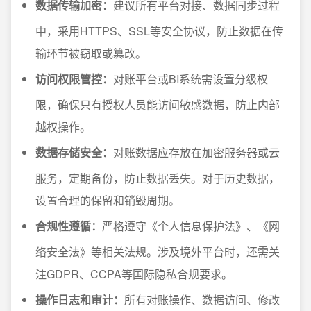
数据传输加密：
建议所有平台对接、数据同步过程
中，采用HTTPS、SSL等安全协议，防止数据在传
输环节被窃取或篡改。
访问权限管控：
对账平台或BI系统需设置分级权
限，确保只有授权人员能访问敏感数据，防止内部
越权操作。
数据存储安全：
对账数据应存放在加密服务器或云
服务，定期备份，防止数据丢失。对于历史数据，
设置合理的保留和销毁周期。
合规性遵循：
严格遵守《个人信息保护法》、《网
络安全法》等相关法规。涉及境外平台时，还需关
注GDPR、CCPA等国际隐私合规要求。
操作日志和审计：
所有对账操作、数据访问、修改