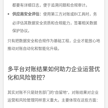
都要有详细日志，便于追溯问题和合规审计。
供应商安全评估：
使用第三方对账或BI工具时，务
必评估其数据安全资质和合规能力，签署相关数据
保护协议。
只有把数据安全和合规作为基础工程，企业才能放心地
推动对账自动化和智能化升级。
多平台对账结果如何助力企业运营优
化和风险管控？
其实对账不只是财务部门的“自留地”，对账结果对企业
运营和风险管理同样意义重大。主要体现在这些方面：