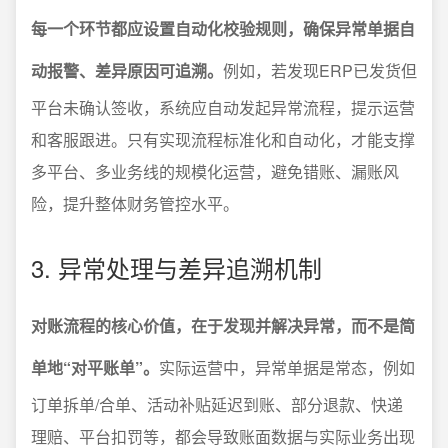
每一个环节都应设置自动化校验规则，确保异常单据自
动报警、差异原因可追溯。
例如，若发现ERP已发货但
平台未确认签收，系统应自动发起异常流程，提示运营
和客服跟进。只有实现流程标准化和自动化，才能支撑
多平台、多业务线的规模化运营，避免错账、漏账风
险，提升整体财务管控水平。
3. 异常处理与差异追溯机制
对账流程的核心价值，在于发现并解决异常，而不是简
单地“对平账单”。
实际运营中，异常单据是常态，例如
订单拆单/合单、活动补贴延迟到账、部分退款、快递
理赔、平台扣罚等，都会导致账面数据与实际业务出现