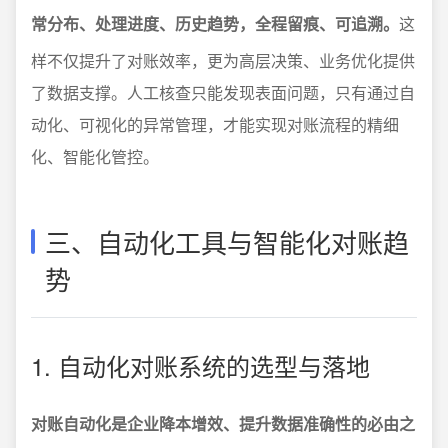
常分布、处理进度、历史趋势，全程留痕、可追溯。
这
样不仅提升了对账效率，更为高层决策、业务优化提供
了数据支撑。人工核查只能发现表面问题，只有通过自
动化、可视化的异常管理，才能实现对账流程的精细
化、智能化管控。
三、自动化工具与智能化对账趋
势
1. 自动化对账系统的选型与落地
对账自动化是企业降本增效、提升数据准确性的必由之