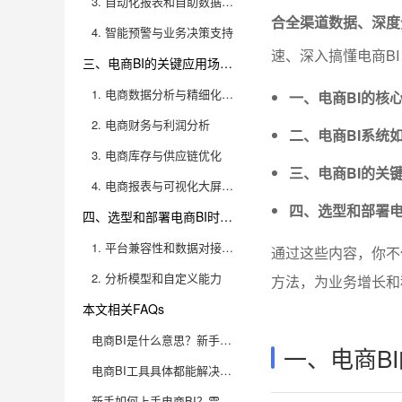
3. 自动化报表和自助数据分析能力
合全渠道数据、深度
4. 智能预警与业务决策支持
速、深入搞懂电商BI
三、电商BI的关键应用场景与落地价值有哪些？
1. 电商数据分析与精细化运营
一、电商BI的核
2. 电商财务与利润分析
二、电商BI系统
3. 电商库存与供应链优化
三、电商BI的关
4. 电商报表与可视化大屏制作
四、选型和部署电
四、选型和部署电商BI时需要考虑哪些核心要素？
1. 平台兼容性和数据对接能力
通过这些内容，你不
2. 分析模型和自定义能力
方法，为业务增长和
本文相关FAQs
电商BI是什么意思？新手怎么快速理解商业智能的核心概念？
一、电商B
电商BI工具具体都能解决哪些实际业务痛点？
新手如何上手电商BI？需要什么样的数据分析基础？