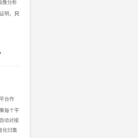
画像分析
证明，
只
？
平台作
果每个平
自动对接
准化归集