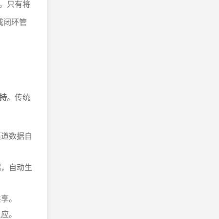
。只有将
成闭环管
持
。传统
渠道数据自
据，自动生
共享。
反应。