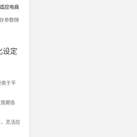
适应电商
存参数随
化设定
要高于平
货周期各
存，灵活应