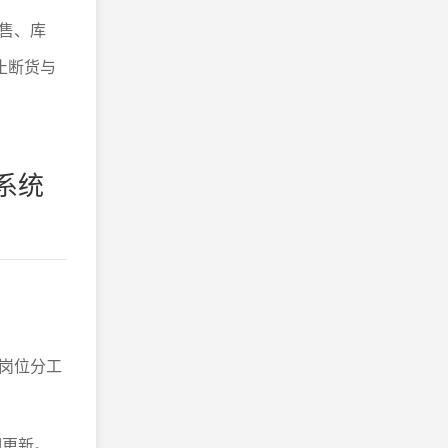
售、库
止断货与
系统
岗位分工
期更新。