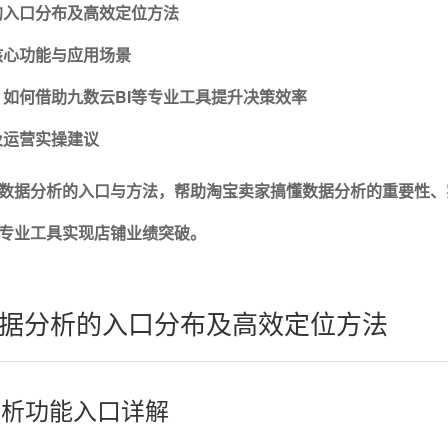
析的入口分布及高效定位方法
析核心功能与应用场景
析：如何借助九数云BI等专业工具提升决策效率
理及运营实操建议
数据分析的入口与方法，帮助淘宝卖家搞懂数据分析的重要性、
专业工具实现店铺业绩突破。
据分析的入口分布及高效定位方法
据分析功能入口详解