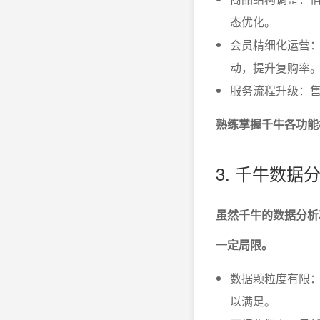
态优化。
会员精细化运营
动，提升复购率
服务流程升级：
熟练掌握千牛各功能
3. 千牛数
虽然千牛的数据分析
一定局限。
数据颗粒度有限
以满足。