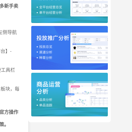
多新手卖
左侧导航
台】-
捷工具栏
大板块，每
官方操作
策。