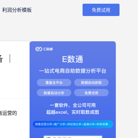
利润分析模板
免费试用
 ｜
商运营的