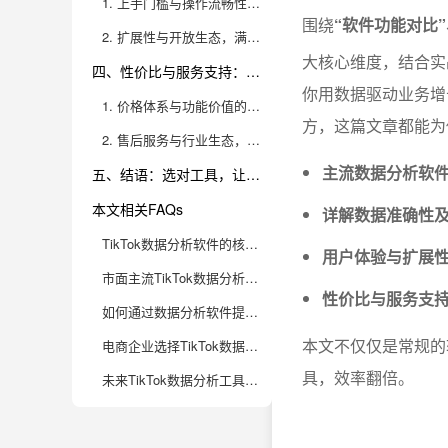
1. 上手门槛与操作流畅性，决定团队协作效率
围绕
“软件功能对比
2. 扩展性与开放生态，满足业务成长的多变需求
大核心维度，结合实
四、性价比与服务支持：长期可靠的合作基石
你用数据驱动业务增
1. 价格体系与功能价值的平衡
方，这篇文章都能为
2. 售后服务与行业生态，决定合作的可持续性
主流数据分析软
五、结语：选对工具，让TikTok电商运营效率实现倍增
本文相关FAQs
详解数据准确性
TikTok数据分析软件的核心功能有哪些？电商企业如何正确评估这些功能？
用户体验与扩展性
市面主流TikTok数据分析软件对比：哪些细节最影响电商团队的运营效率？
性价比与服务支
如何通过数据分析软件提升TikTok带货转化？哪些功能最直接影响ROI？
本文不仅仅是常规的
电商企业选择TikTok数据分析软件时，常见的踩坑有哪些？如何避免？
具，效率翻倍。
未来TikTok数据分析工具有哪些值得关注的新趋势？电商企业如何提前布局？