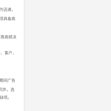
极为迅速，
须具备高
化等高频决
告、客户、
期间广告
同步。选
或缺项。