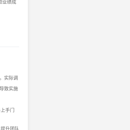
动业绩成
。实际调
导致实施
手上手门
，提升团队