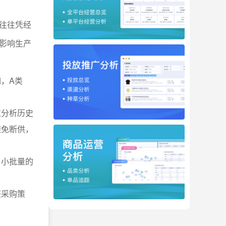
往往凭经
影响生产
，A类
过分析历史
避免断供，
、小批量的
整采购策