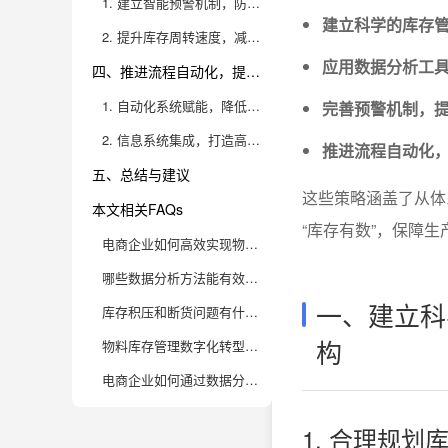
1. 建立智能预警机制，防范库存风险
建立科学的库存
2. 提升库存周转速度，减少资金占压
应用数据分析工
四、推进流程自动化，提升整体库存运作效率
1. 自动化系统赋能，降低人工成本与出错率
完善预警机制，
2. 信息系统集成，打造高效协同运作平台
推进流程自动化
五、总结与建议
这些策略涵盖了从体
本文相关FAQs
“库存有数”，保障
电商企业如何高效实现物料库存的精准把控？
哪些数据分析方法能有效提升物料库存管理水平？
一、建立科
库存积压和断货问题有什么有效预防手段？
构
物料库存管理数字化转型的难点有哪些？
电商企业如何通过数据分析提升物料采购与库存周转效率？
1. 合理规