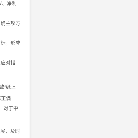
V、净利
明确主攻方
指标，形成
定应对措
致“纸上
修正偏
。对于中
进展，及时