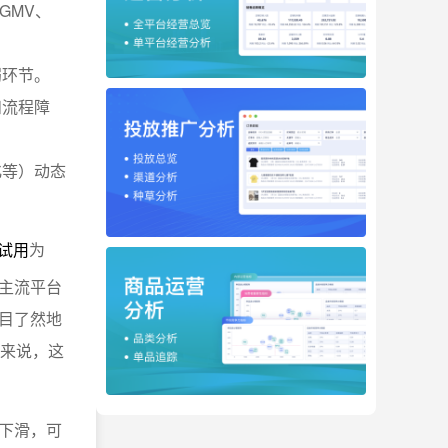
GMV、
弱环节。
和流程障
化等）动态
线试用
为
主流平台
目了然地
家来说，这
下滑，可