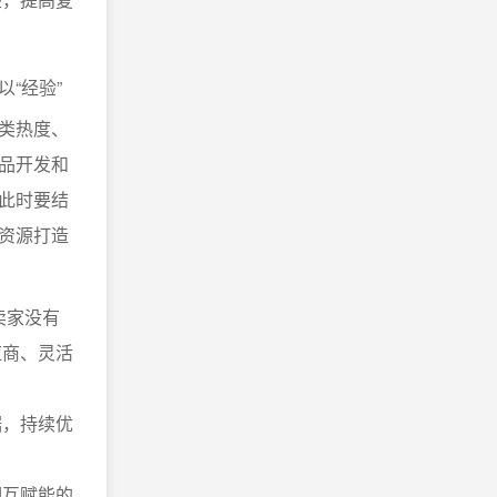
“经验”
类热度、
品开发和
此时要结
资源打造
卖家没有
应商、灵活
据，持续优
相互赋能的