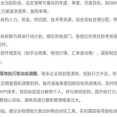
业当前阶段，设定清晰可量化的年度、季度、月度目标，如GM
主力渠道渗透率、复购率等。
现有的人力、资金、供应链、技术等资源，结合目标合理分配，
目标拆解为具体行动计划，细化到各部门、各岗位的责任和考核
”闭环。
外部环境变化（如平台政策、物流行情、汇率波动等），提前制
性。
落地执行和动态调整
。很多企业规划很漂亮，但执行力不足，导
立定期复盘和调整机制，每月或每季度回顾目标完成情况，及时
或KPI体系，将目标层层分解到个人，并与绩效挂钩，提升执行力
数核心目标，避免资源分散和管理难度过大。
础。建议全程借助九数云BI等自动化工具，实时跟踪各项指标