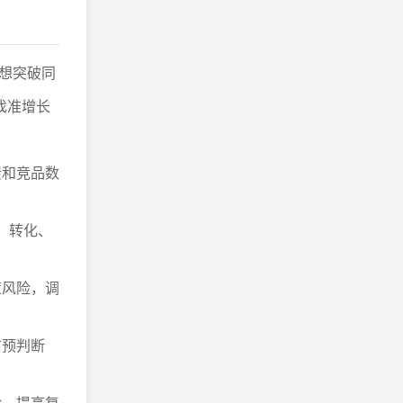
想突破同
找准增长
馈和竞品数
量、转化、
策风险，调
前预判断
验，提高复