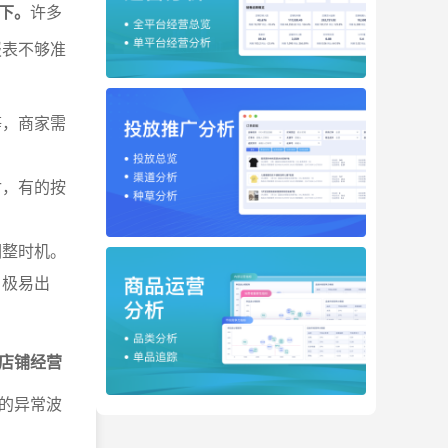
下。
许多
报表不够准
等，商家需
付，有的按
调整时机。
，极易出
店铺经营
的异常波