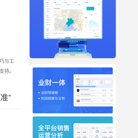
巧与工
支持。
准”