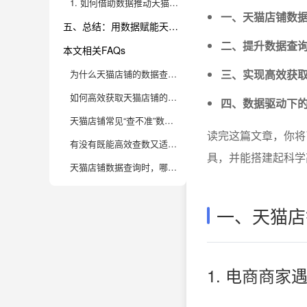
1. 如何借助数据推动天猫店铺的持续增长？
一、天猫店铺数据
五、总结：用数据赋能天猫店铺全链路增长
二、提升数据查
本文相关FAQs
三、实现高效获
为什么天猫店铺的数据查询总是找不到、查不准、耗时长？根本原因是什么？
如何高效获取天猫店铺的核心数据？有没有实用的工具和方法推荐？
四、数据驱动下
天猫店铺常见“查不准”数据的原因有哪些？如何避免数据误差和口径混乱？
读完这篇文章，你将
有没有既能高效查数又适合团队协作的天猫数据分析解决方案？
具，并能搭建起科学
天猫店铺数据查询时，哪些核心指标最值得重点关注？怎么结合业务场景分析？
一、天猫店
1. 电商商