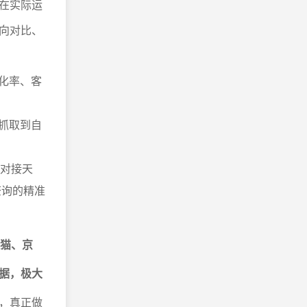
在实际运
向对比、
化率、客
动抓取到自
对接天
查询的精准
天猫、京
据，极大
，真正做