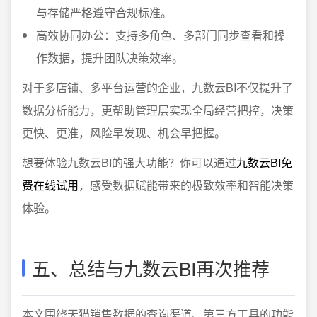
与存储严格遵守合规标准。
高效协同办公：支持多角色、多部门同步查看和操
作数据，提升团队决策效率。
对于多店铺、多平台运营的企业，九数云BI不仅提升了
数据分析能力，更帮助管理层实现全局经营把控，决策
更快、更准，风险早发现、机会早把握。
想要体验九数云BI的强大功能？你可以通过
九数云BI免
费在线试用
，感受数据赋能带来的极致效率和智能决策
体验。
五、总结与九数云BI再次推荐
本文围绕天猫销售数据的查询渠道、第三方工具的功能