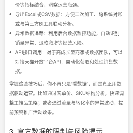
价等指标结合，洞察运营瓶颈。
导出Excel或CSV数据：方便二次加工、跨系统对账
或与第三方BI工具联动分析。
异常数据追踪：利用后台数据监控功能，自动识别
销量异常、退款激增等经营风险。
API接口调用：对于高成长型商家或数据团队，可以
对接天猫开放平台API，自动化获取和处理销售数
据。
掌握这些技巧后，你不再只是“看数据”，而是真正用数
据驱动运营。比如通过客单价、SKU结构分析，快速调
整主推品策略；或者通过流量与转化率的异常波动，提
前预警推广活动效果。
3. 官方数据的限制与风险提示