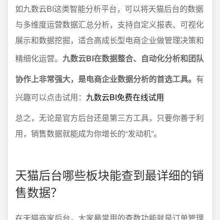
如九数云BI这类智能分析平台，可以将天猫后台的数据
与多维度运营数据汇总分析，支持自定义报表、可视化
展示和数据挖掘，适合高成长型电商企业做管理决策和
精细化运营。
九数云BI在数据整合、自动化分析和团队
协作上非常强大，是电商企业数据分析的首选工具。
有
兴趣可以点击试用：
九数云BI免费在线试用
总之，无论是官方后台还是第三方工具，只要你善于利
用，销售数据就能成为你增长的“发动机”。
天猫后台哪些板块能查到最详细的销
售数据？
在天猫商家后台，大家最常用的查数功能就是订单管理