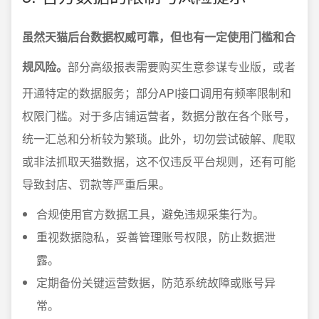
虽然天猫后台数据权威可靠，但也有一定使用门槛和合
规风险。
部分高级报表需要购买生意参谋专业版，或者
开通特定的数据服务；部分API接口调用有频率限制和
权限门槛。对于多店铺运营者，数据分散在各个账号，
统一汇总和分析较为繁琐。此外，切勿尝试破解、爬取
或非法抓取天猫数据，这不仅违反平台规则，还有可能
导致封店、罚款等严重后果。
合规使用官方数据工具，避免违规采集行为。
重视数据隐私，妥善管理账号权限，防止数据泄
露。
定期备份关键运营数据，防范系统故障或账号异
常。