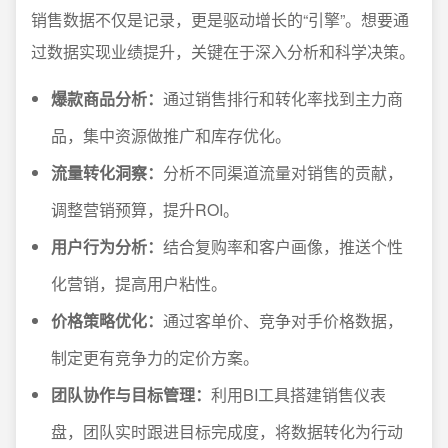
销售数据不仅是记录，更是驱动增长的“引擎”。想要通
过数据实现业绩提升，关键在于深入分析和科学决策。
爆款商品分析：
通过销售排行和转化率找到主力商
品，集中资源做推广和库存优化。
流量转化洞察：
分析不同渠道流量对销售的贡献，
调整营销预算，提升ROI。
用户行为分析：
结合复购率和客户画像，推送个性
化营销，提高用户粘性。
价格策略优化：
通过客单价、竞争对手价格数据，
制定更有竞争力的定价方案。
团队协作与目标管理：
利用BI工具搭建销售仪表
盘，团队实时跟进目标完成度，将数据转化为行动