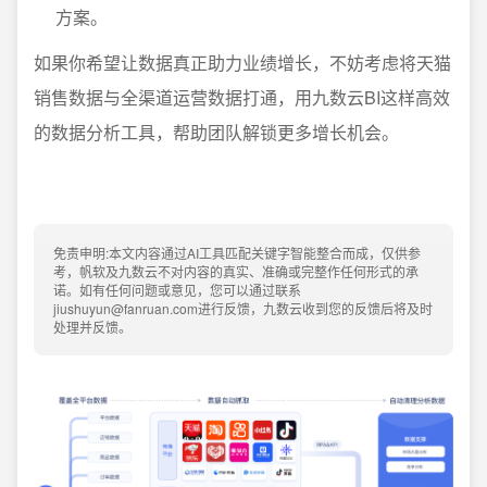
方案。
如果你希望让数据真正助力业绩增长，不妨考虑将天猫
销售数据与全渠道运营数据打通，用九数云BI这样高效
的数据分析工具，帮助团队解锁更多增长机会。
免责申明:本文内容通过AI工具匹配关键字智能整合而成，仅供参
考，帆软及九数云不对内容的真实、准确或完整作任何形式的承
诺。如有任何问题或意见，您可以通过联系
jiushuyun@fanruan.com进行反馈，九数云收到您的反馈后将及时
处理并反馈。