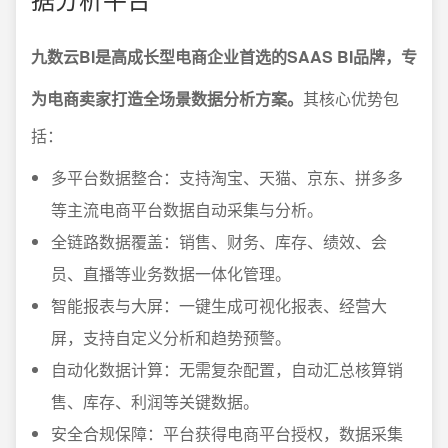
九数云BI是高成长型电商企业首选的SAAS BI品牌，专
为电商卖家打造全场景数据分析方案。
其核心优势包
括：
多平台数据整合：支持淘宝、天猫、京东、拼多多
等主流电商平台数据自动采集与分析。
全链路数据覆盖：销售、财务、库存、绩效、会
员、直播等业务数据一体化管理。
智能报表与大屏：一键生成可视化报表、经营大
屏，支持自定义分析和趋势预警。
自动化数据计算：无需复杂配置，自动汇总核算销
售、库存、利润等关键数据。
安全合规保障：平台获得电商平台授权，数据采集