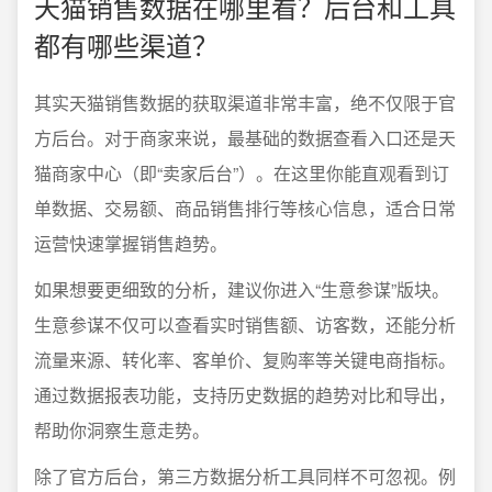
天猫销售数据在哪里看？后台和工具
都有哪些渠道？
其实天猫销售数据的获取渠道非常丰富，绝不仅限于官
方后台。对于商家来说，最基础的数据查看入口还是天
猫商家中心（即“卖家后台”）。在这里你能直观看到订
单数据、交易额、商品销售排行等核心信息，适合日常
运营快速掌握销售趋势。
如果想要更细致的分析，建议你进入“生意参谋”版块。
生意参谋不仅可以查看实时销售额、访客数，还能分析
流量来源、转化率、客单价、复购率等关键电商指标。
通过数据报表功能，支持历史数据的趋势对比和导出，
帮助你洞察生意走势。
除了官方后台，第三方数据分析工具同样不可忽视。例