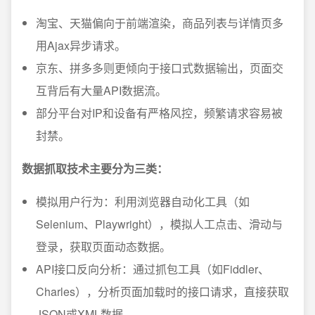
淘宝、天猫偏向于前端渲染，商品列表与详情页多
用Ajax异步请求。
京东、拼多多则更倾向于接口式数据输出，页面交
互背后有大量API数据流。
部分平台对IP和设备有严格风控，频繁请求容易被
封禁。
数据抓取技术主要分为三类：
模拟用户行为：利用浏览器自动化工具（如
Selenium、Playwright），模拟人工点击、滑动与
登录，获取页面动态数据。
API接口反向分析：通过抓包工具（如Fiddler、
Charles），分析页面加载时的接口请求，直接获取
JSON或XML数据。