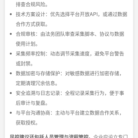
排查合规风险。
技术方案设计：优先选择平台开放API，或通过数据
合作方式获取。
合规审核：由法务团队审查采集脚本、协议与数据
使用计划。
采集频率控制：动态调节采集速度，避免平台警告
或封禁。
数据加密与存储保护：对敏感数据进行加密存储，
定期清理冗余信息。
安全追溯与日志记录：全程记录采集行为，便于事
后审计与复盘。
与平台沟通协商：主动与平台建立数据合作关系，
获取授权。
风控建议还包括人员管理与流程管控。
企业应设立专门