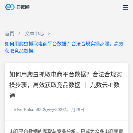
首页
文章中心
如何用爬虫抓取电商平台数据？合法合规实操步骤，高效
获取竞品数据
如何用爬虫抓取电商平台数据？合法合规实
操步骤，高效获取竞品数据 ｜ 九数云-E数
通
SilverFalcon92
发表于2026年1月28日
电商平台数据的爬取与竞品分析，已成为众多电商卖家