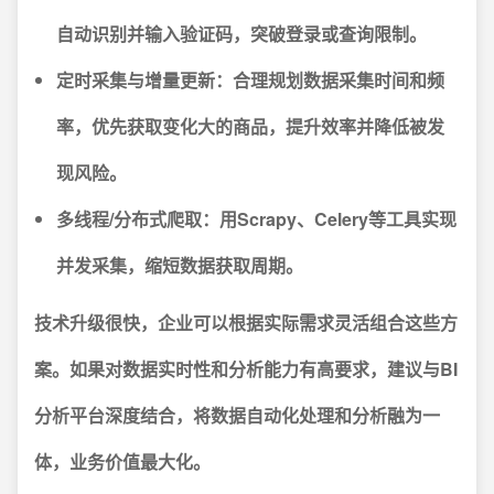
自动识别并输入验证码，突破登录或查询限制。
定时采集与增量更新
：合理规划数据采集时间和频
率，优先获取变化大的商品，提升效率并降低被发
现风险。
多线程/分布式爬取
：用Scrapy、Celery等工具实现
并发采集，缩短数据获取周期。
技术升级很快，企业可以根据实际需求灵活组合这些方
案。如果对数据实时性和分析能力有高要求，建议与BI
分析平台深度结合，将数据自动化处理和分析融为一
体，业务价值最大化。