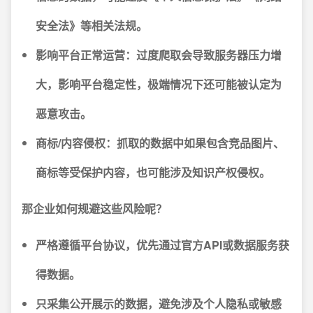
安全法》等相关法规。
影响平台正常运营
：过度爬取会导致服务器压力增
大，影响平台稳定性，极端情况下还可能被认定为
恶意攻击。
商标/内容侵权
：抓取的数据中如果包含竞品图片、
商标等受保护内容，也可能涉及知识产权侵权。
那企业如何规避这些风险呢？
严格遵循平台协议，优先通过官方API或数据服务获
得数据。
只采集公开展示的数据，避免涉及个人隐私或敏感