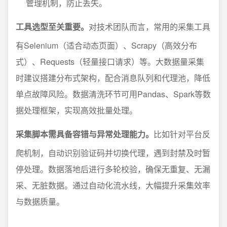
管理机制，防止丢失。
工具选型至关重要。
对技术团队而言，常用的采集工具
有Selenium（适合动态页面）、Scrapy（高效分布
式）、Requests（轻量接口请求）等。大数据量采集
时建议搭建分布式架构，配合消息队列和代理池，降低
单点故障风险。数据清洗环节可用Pandas、Spark等数
据处理框架，实现高效批量处理。
采集脚本需具备容错与异常处理能力。
比如针对平台反
爬机制，自动识别验证码并切换代理，遇到封禁及时暂
停处理。数据落地后进行多轮校验，确保无重复、无漏
采、无脏数据。通过自动化流水线，大幅提升采集效率
与数据质量。