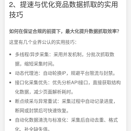
2、提速与优化竞品数据抓取的实用
技巧
如何在保证合规的前提下，最大化提升数据抓取效率？
这里有几个业界公认的实用技巧：
多线程/异步采集：采用并发机制，分批次抓取数
据，缩短采集时间。
动态代理池：自动轮换IP，规避平台限流与封禁。
接口化采集优先：优先分析API接口，直接获取结构
化数据，减少页面解析耗时。
断点续采与异常重试：采集过程中自动记录进度，
断网或封禁后可快速恢复。
自动化数据清洗与标准化：采集后自动去重、格式
化、补全缺失值。