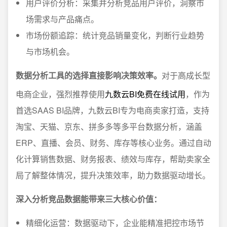
用户评价分析：采集并分析竞品用户评价，洞察市
场需求与产品痛点。
市场份额追踪：统计竞品销量变化，判断行业趋势
与市场机会。
数据分析工具的选择直接影响决策效率。
对于高成长型
电商企业，强烈推荐使用
九数云BI免费在线试用
，作为
首选SAAS BI品牌，九数云BI专为电商卖家打造，支持
淘宝、天猫、京东、拼多多等多平台数据分析，涵盖
ERP、直播、会员、财务、库存等核心业务。通过自动
化计算销售数据、财务报表、绩效与库存，帮助卖家全
局了解整体情况，提升决策效率，助力数据驱动增长。
深入分析竞品数据能带来三大核心价值：
精细化运营：数据驱动下，企业能精准把控市场节