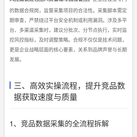
的数据合规岗，监督采集项目的合法性。采集脚本需定
期审查，严禁绕过平台安全机制或利用漏洞。涉及多平
台、多渠道采集时，建议分批次、分节点执行，实时监
控风控指标，及时调整策略。合规不仅仅是技术问题，
更是企业战略层面的核心要素，关系到品牌声誉与长期
发展。
三、高效实操流程，提升竞品数
据获取速度与质量
1、竞品数据采集的全流程拆解