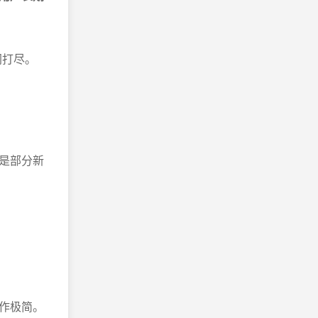
网打尽。
。
是部分新
操作极简。