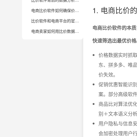
1. 电商比
电商比价软件如何确保价格数据真实可靠？有什么使用风险和注意事项？
比价软件和电商平台的官方比价功能有啥区别？哪个更适合省钱达人？
电商比价软件的本质
电商卖家如何用比价数据优化定价策略，实现利润最大化？
快速筛选出最优价格
价格数据实时抓
东、拼多多、唯
价失效。
促销优惠智能识
案。部分高级软
商品比对算法优化
别＋文本语义分
用户隐私与信息
会加密处理用户