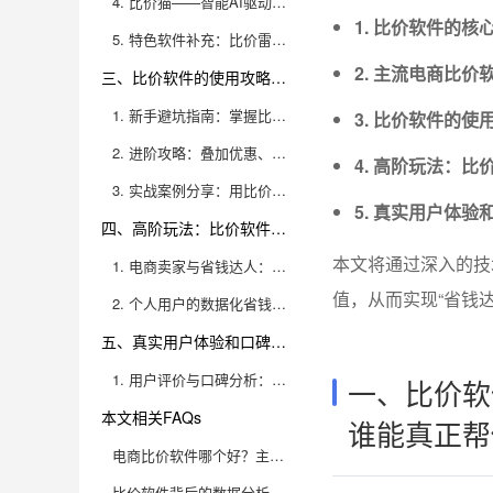
4. 比价猫——智能AI驱动的精准比价
1. 比价软件的
5. 特色软件补充：比价雷达、返利网等
2. 主流电商比
三、比价软件的使用攻略，怎么用才能避坑、精确比价、拿到最低价？
1. 新手避坑指南：掌握比价软件的正确使用方法
3. 比价软件的
2. 进阶攻略：叠加优惠、返利最大化、错峰购物
4. 高阶玩法：
3. 实战案例分享：用比价软件一年省下3000元的真实经验
5. 真实用户体
四、高阶玩法：比价软件如何结合数据分析、财务管理和库存优化，实现省钱+高效运营？
本文将通过深入的技
1. 电商卖家与省钱达人：用比价软件做数据分析与决策
值，从而实现“省钱
2. 个人用户的数据化省钱路径
五、真实用户体验和口碑反馈，哪些软件真正值得长期信赖？
1. 用户评价与口碑分析：哪些比价软件最受欢迎？
一、比价软
本文相关FAQs
谁能真正帮
电商比价软件哪个好？主流工具功能深度对比与省钱实战攻略
比价软件背后的数据分析技术，为什么能帮你省钱？