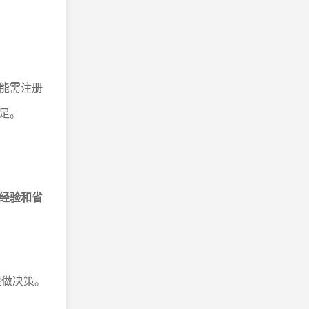
能需注册
足。
经验和省
验做决策。