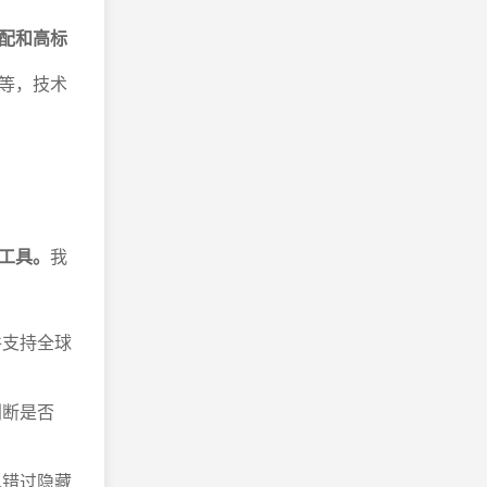
配和高标
等，技术
工具。
我
件支持全球
判断是否
免错过隐藏