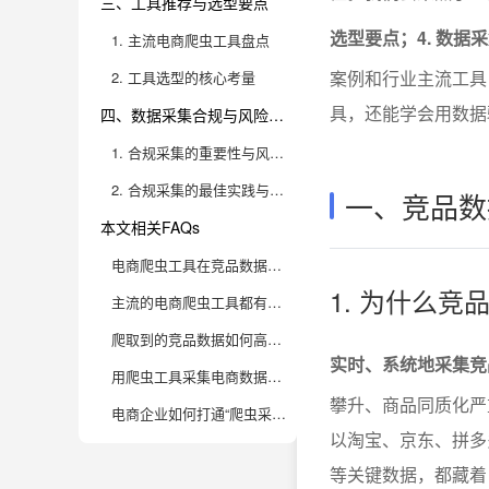
三、工具推荐与选型要点
选型要点；4. 数据
1. 主流电商爬虫工具盘点
案例和行业主流工具
2. 工具选型的核心考量
具，还能学会用数据
四、数据采集合规与风险防范
1. 合规采集的重要性与风险点
2. 合规采集的最佳实践与避坑指南
一、竞品数
本文相关FAQs
电商爬虫工具在竞品数据采集和分析中的实际应用场景有哪些？
1. 为什么
主流的电商爬虫工具都有哪些？各自适合哪些类型的企业？
爬取到的竞品数据如何高效分析并转化为可落地的运营决策？
实时、系统地采集竞
用爬虫工具采集电商数据时，企业需要规避哪些合规和风险问题？
攀升、商品同质化严
电商企业如何打通“爬虫采集-数据分析-自动化运营”的完整链路？
以淘宝、京东、拼多
等关键数据，都藏着