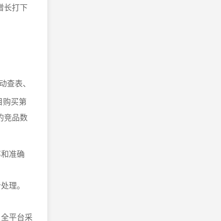
增长打下
动查表、
目购买第
的竞品数
率和准确
析处理。
）全平台采