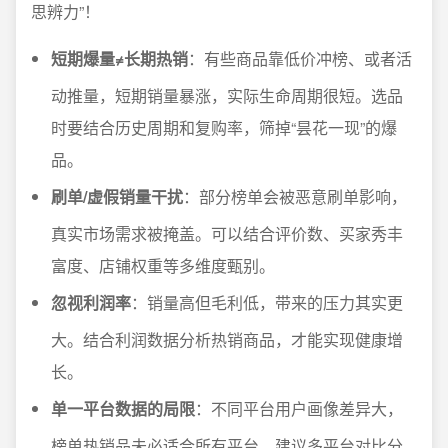
思辨力”！
短期爆量≠长期热销
：有些商品靠低价冲榜、或者活
动推量，短期销量暴涨，实际生命周期很短。选品
时要结合历史周期和复购率，筛掉“昙花一现”的爆
品。
刷单/虚假销量干扰
：部分榜单会被恶意刷单影响，
真实市场需求被掩盖。可以结合评价数、买家秀丰
富度、店铺权重等多维度甄别。
忽视利润率
：销量高但毛利低，带来的压力其实更
大。结合利润数据分析热销商品，才能实现健康增
长。
单一平台数据的局限
：不同平台用户画像差异大，
榜单热销品未必适合所有平台。建议多平台对比分