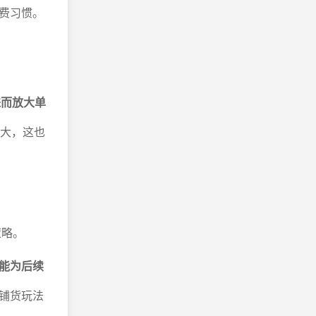
费习惯。
进而放大单
越大，这也
。
策略。
能为后续
铺货玩法