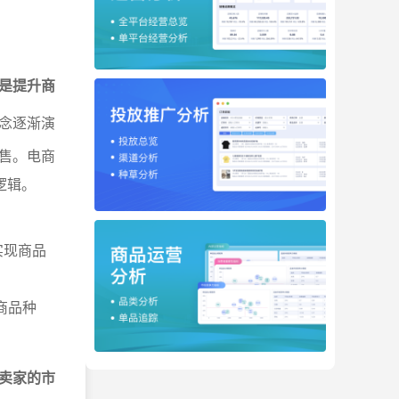
是提升商
念逐渐演
售。电商
逻辑。
实现商品
商品种
卖家的市