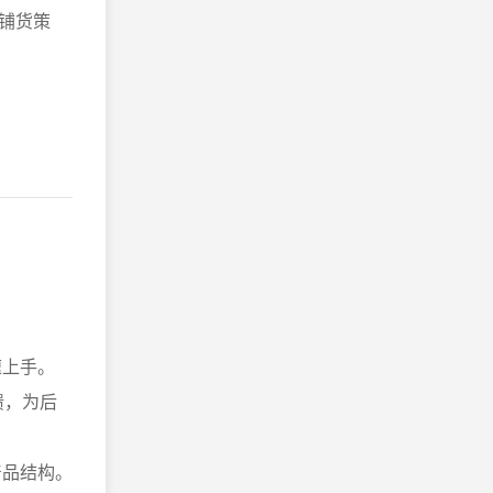
铺货策
速上手。
馈，为后
产品结构。