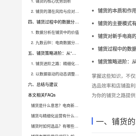
1. 铺货的核心优势剖析
铺货的本质和作
2. 铺货的潜在风险与应对策略
四、铺货过程中的数据分析与运营优化
铺货的主要模式
1. 数据分析在铺货中的价值
铺货对新手电商
2. 九数云BI：电商数据分析的高成长型首选
铺货过程中的数
五、铺货策略进阶：从“量”到“质”的转变
铺货策略进阶：从
1. 铺货进阶之路：精细化选品与内容运营
2. 以数据驱动的动态调整与持续优化
掌握这些知识，不仅
六、总结与建议
选品效率和店铺盈利
本文相关FAQs
为你的铺货之路提供
铺货是什么意思？电商新手科普，快速了解核心玩法
铺货与精细化运营有什么区别？如何选择适合自己的模式？
一、铺货的
铺货时如何选品？有哪些实用的选品技巧？