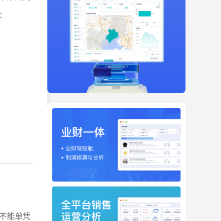
：
不能单凭