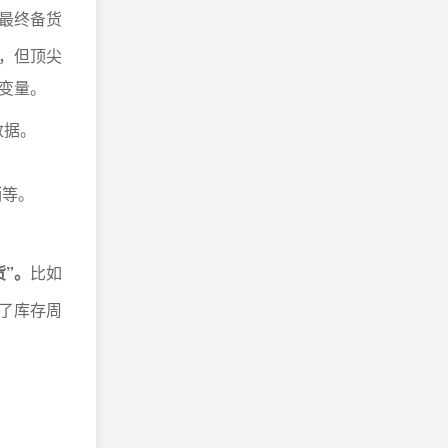
最终备货
，但顶尖
变量。
数据。
销等。
”。
比如
了库存周