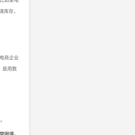
清库存，
电商企业
，是用数
率。
营困境。