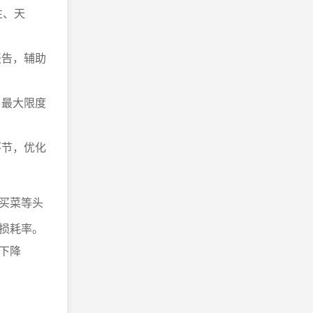
性、天
报告，辅助
，最大限度
环节，优化
买菜等头
损耗率。
下降