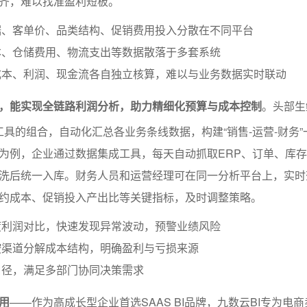
齐，难以找准盈利短板。
据、客单价、品类结构、促销费用投入分散在不同平台
本、仓储费用、物流支出等数据散落于多套系统
成本、利润、现金流各自独立核算，难以与业务数据实时联动
，能实现全链路利润分析，助力精细化预算与成本控制
。头部生
工具的组合，自动化汇总各业务条线数据，构建“销售-运营-财务
为例，企业通过数据集成工具，每天自动抓取ERP、订单、库
洗后统一入库。财务人员和运营经理可在同一分析平台上，实时
约成本、促销投入产出比等关键指标，及时调整策略。
度利润对比，快速发现异常波动，预警业绩风险
按渠道分解成本结构，明确盈利与亏损来源
口径，满足多部门协同决策需求
用
——作为高成长型企业首选SAAS BI品牌，九数云BI专为电