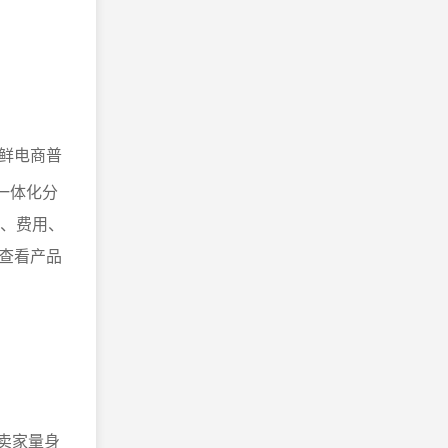
鲜电商普
”一体化分
存、费用、
查看产品
商卖家量身