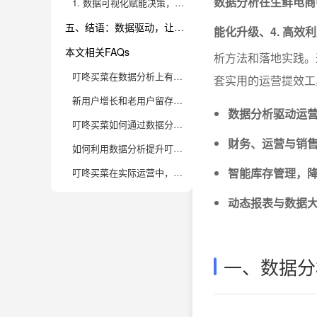
数据分析在生鲜电商
1. 数据可视化赋能决策，提升管理效率
五、结语：数据驱动，让生鲜电商运营提效变得可视可控
能化升级、4. 高
本文相关FAQs
析方法和落地实践。
叮咚买菜在数据分析上有哪些核心指标？这些指标如何帮助提升生鲜电商的运营效率？
套实用的运营提效工
新用户增长和老用户留存，叮咚买菜的数据分析是如何实现精准运营的？
数据分析驱动运
叮咚买菜如何通过数据分析优化供应链，降低生鲜损耗和提升配送效率？
财务、运营与销
如何利用数据分析提升叮咚买菜的商品结构和活动策划能力？
智能库存管理，
叮咚买菜在实际运营中，数据分析遇到哪些难点？其他生鲜电商如何借鉴其解决思路？
动态报表与数据
一、数据分