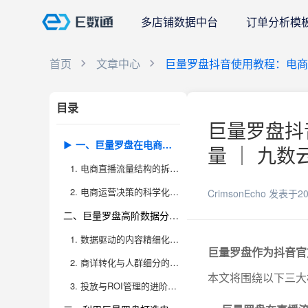
多店铺数据中台
订单分析模
首页
文章中心
巨量罗盘抖音使用教程：电商
目录
巨量罗盘抖
一、巨量罗盘在电商直播流量与运营决策中的核心作用
量 ｜ 九数
1. 电商直播流量结构的拆解与洞察
2. 电商运营决策的科学化升级
CrimsonEcho
发表于20
二、巨量罗盘高阶数据分析功能的实操技巧与案例
1. 数据驱动的内容精细化运营
巨量罗盘作为抖音官
2. 商详转化与人群细分的实战应用
本文将围绕以下三大
3. 投放与ROI管理的进阶实操