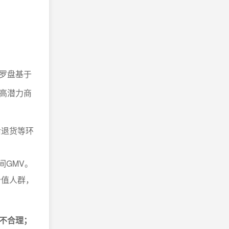
罗盘基于
高潜力商
后退货等环
间GMV。
价值人群，
不合理；