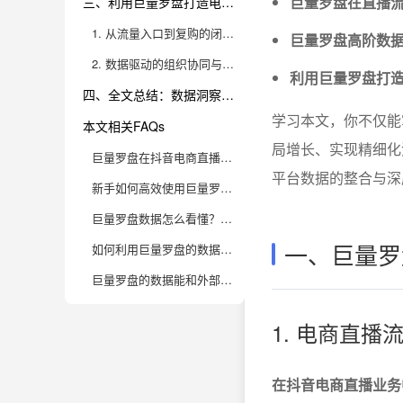
巨量罗盘在直播
三、利用巨量罗盘打造电商直播流量闭环，实现数据驱动的全链路优化
1. 从流量入口到复购的闭环路径设计
巨量罗盘高阶数
2. 数据驱动的组织协同与团队作战
利用巨量罗盘打
四、全文总结：数据洞察驱动直播电商新格局
学习本文，你不仅能
本文相关FAQs
局增长、实现精细化流
巨量罗盘在抖音电商直播中，主要能提供哪些核心数据洞察？
平台数据的整合与深
新手如何高效使用巨量罗盘，快速找到提升抖音直播流量的关键指标？
巨量罗盘数据怎么看懂？哪些数据指标对提升电商直播成交率最有帮助？
一、巨量罗
如何利用巨量罗盘的数据优化抖音电商直播脚本和商品排品？
巨量罗盘的数据能和外部BI工具结合吗？适合什么样的电商团队？
1. 电商直
在抖音电商直播业务