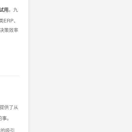
线试用
。九
类ERP、
决策效率
提供了从
的事。
容的吸引