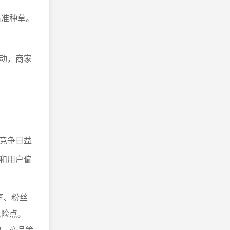
精准种草。
动，商家
竞争日益
和用户偏
率、粉丝
风险点。
构、商品策