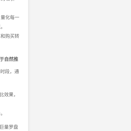
，量化每一
型。
率和购买转
于自然推
峰时段，通
比效果，
升。
巨量罗盘