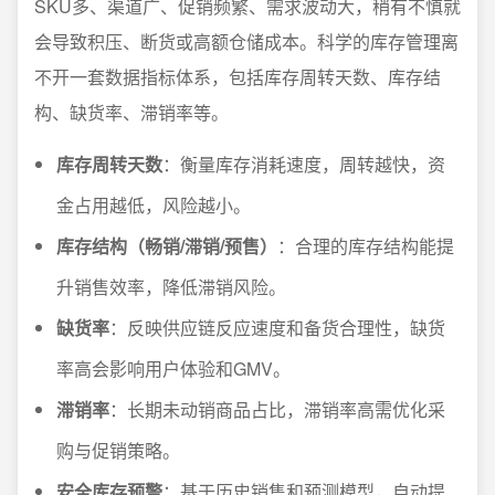
SKU多、渠道广、促销频繁、需求波动大，稍有不慎就
会导致积压、断货或高额仓储成本。科学的库存管理离
不开一套数据指标体系，包括库存周转天数、库存结
构、缺货率、滞销率等。
库存周转天数
：衡量库存消耗速度，周转越快，资
金占用越低，风险越小。
库存结构（畅销/滞销/预售）
：合理的库存结构能提
升销售效率，降低滞销风险。
缺货率
：反映供应链反应速度和备货合理性，缺货
率高会影响用户体验和GMV。
滞销率
：长期未动销商品占比，滞销率高需优化采
购与促销策略。
安全库存预警
：基于历史销售和预测模型，自动提