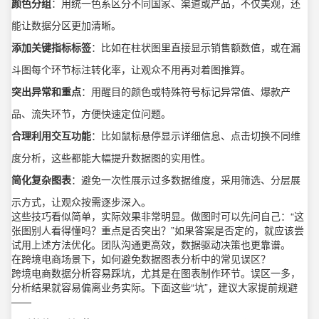
颜色分组
：用统一色系区分不同国家、渠道或产品，不仅美观，还
能让数据分区更加清晰。
添加关键指标标签
：比如在柱状图里直接显示销售额数值，或在漏
斗图每个环节标注转化率，让观众不用再对着图推算。
突出异常和重点
：用醒目的颜色或特殊符号标记异常值、爆款产
品、流失环节，方便快速定位问题。
合理利用交互功能
：比如鼠标悬停显示详细信息、点击切换不同维
度分析，这些都能大幅提升数据图的实用性。
简化复杂图表
：避免一次性展示过多数据维度，采用筛选、分层展
示方式，让观众按需逐步深入。
这些技巧看似简单，实际效果非常明显。做图时可以先问自己：“这
张图别人看得懂吗？重点是否突出？”如果答案是否定的，就应该尝
试用上述方法优化。团队沟通更高效，数据驱动决策也更靠谱。
在跨境电商场景下，如何避免数据图表分析中的常见误区？
跨境电商数据分析容易踩坑，尤其是在图表制作环节。误区一多，
分析结果就容易偏离业务实际。下面这些“坑”，建议大家提前规避
——