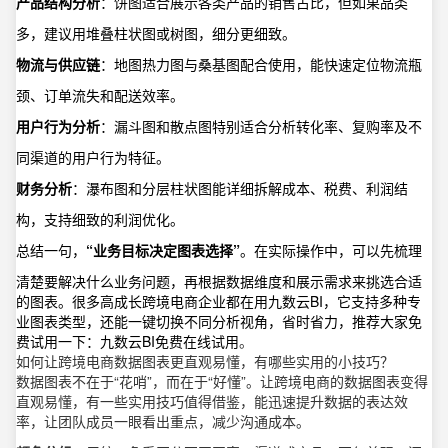
产品结构分析
：饼图适合展示各类产品的销售占比，但如果品类
多，建议用堆叠柱状图或树图，细分更细致。
物流与供应链
：地图热力图与桑基图配合使用，能快速定位物流瓶
颈、订单流失和配送效率。
用户行为分析
：漏斗图和散点图特别适合分析转化率、复购率及不
同渠道的用户行为特征。
财务分析
：瀑布图和分层柱状图能详细拆解成本、税费、利润结
构，支持细致的利润优化。
总结一句，
“业务目标决定图表选择”
。在实际操作中，可以先梳理
清楚要解决什么业务问题，再根据数据维度和展示需求来挑选合适
的图表。很多高成长跨境电商企业都在用九数云BI，它支持多种专
业图表类型，还能一键切换不同分析视角，省时省力，推荐大家免
费试用一下：
九数云BI免费在线试用
。
如何让跨境电商数据图表更直观易懂，有哪些实用的小技巧？
数据图表不在于“花哨”，而在于“好懂”。让跨境电商的数据图表变得
直观易懂，有一些实用技巧值得借鉴，能迅速提升数据的表达效
率，让团队成员一眼看出重点，减少沟通成本。