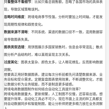
只看整体不看细节
：比如只看总销售额，忽略了各国市场的具体表
现，导致区域策略误判。
忽略时间维度
：跨境电商季节性强，分析时要加上时间轴，才能发
现周期性规律和趋势变化。
数据来源不清晰
：不同系统、渠道的数据口径不一致，混用数据容
易导致图表失真。
图表类型选错
：用饼图展示多国家销售时，信息会非常混乱；散点
图分析产品结构时，难以直观呈现主次关系。
过度美化
：图表太复杂、颜色太多，让人眼花缭乱，反而影响数据
洞察。
想要真正用好数据图表，建议每次分析前都先问清楚数据来源、业
务目标和受众需求。定期复盘图表使用效果，不断调整优化，才能
让数据分析为业务赋能，而不是制造更多疑惑。
跨境电商数据图制作如何结合自动化工具提升效率？
跨境电商数据量大、更新频繁，人工制图不仅慢，还容易出错。想
要提升效率，自动化工具必不可少。现在市面上主流的BI工具都支
持自动数据同步和智能制图，能让分析师把更多精力放在业务洞察
上。