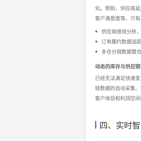
化。例如，供应商延
客户满意度等，只有
供应商绩效分析
订单履约数据追踪
多仓分销数据整
动态的库存与供应链
已经无法满足快速变
链数据的自动采集、
客户体验和利润空间
四、实时智