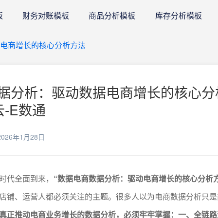
板
财务对账模板
商品分析模板
库存分析模板
电商增长的核心分析方法
据分析：驱动数据电商增长的核心分
云-E数通
026年1月28日
时代全面到来，
“数据电商数据分析：驱动电商增长的核心分析方
店铺、运营人都必须关注的主题。很多人以为电商数据分析只是
真正推动电商业务增长的数据分析，必须牢牢掌握：一、全链路