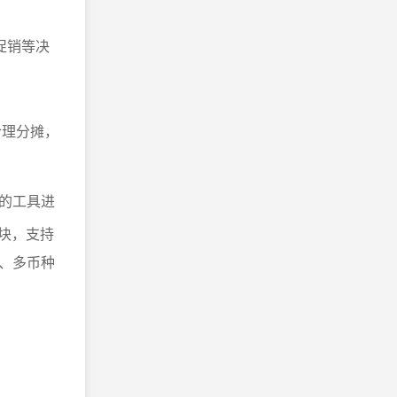
促销等决
合理分摊，
的工具进
块，支持
、多币种