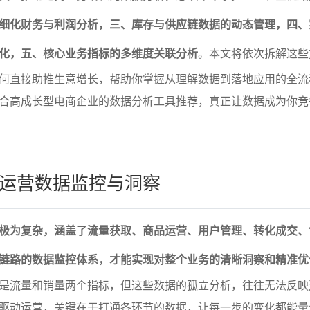
细化财务与利润分析，三、库存与供应链数据的动态管理，四、
化，五、核心业务指标的多维度关联分析
。本文将依次拆解这些
何直接助推生意增长，帮助你掌握从理解数据到落地应用的全流
合高成长型电商企业的数据分析工具推荐，真正让数据成为你竞
运营数据监控与洞察
极为复杂，涵盖了流量获取、商品运营、用户管理、转化成交、
链路的数据监控体系，才能实现对整个业务的清晰洞察和精准优
是流量和销量两个指标，但这些数据的孤立分析，往往无法反映
驱动运营，关键在于打通各环节的数据，让每一步的变化都能量