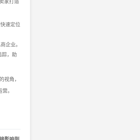
卖家打造
队快速定位
电商企业。
追踪，助
的视角，
运营。
接影响到