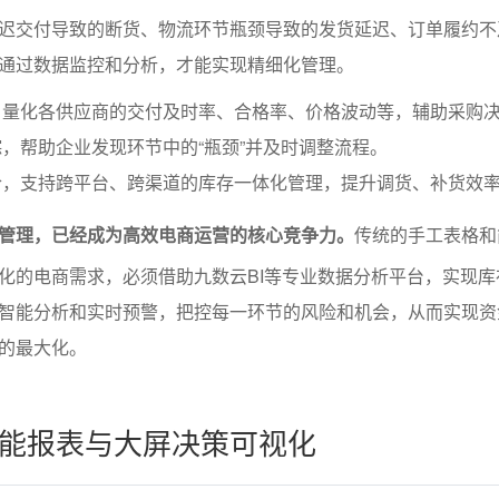
迟交付导致的断货、物流环节瓶颈导致的发货延迟、订单履约不
通过数据监控和分析，才能实现精细化管理。
，量化各供应商的交付及时率、合格率、价格波动等，辅助采购
，帮助企业发现环节中的“瓶颈”并及时调整流程。
合，支持跨平台、跨渠道的库存一体化管理，提升调货、补货效
管理，已经成为高效电商运营的核心竞争力。
传统的手工表格和
化的电商需求，必须借助九数云BI等专业数据分析平台，实现库
智能分析和实时预警，把控每一环节的风险和机会，从而实现资
的最大化。
能报表与大屏决策可视化