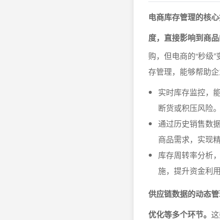
电商库存管理的核心
度，直接影响到商品
购，但电商的“秒级
存管理，能够帮助企
实时库存监控，能
断货或积压风险
通过历史销售数
商品需求，实现
库存周转率分析，
施，提升资金利
供应链数据的动态管
优化等多个环节。
这