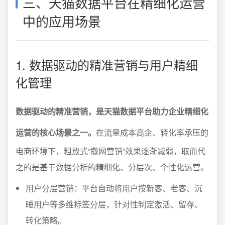
三、天猫数据平台在精细化运营
中的应用场景
1. 数据驱动的精准营销与用户精细
化管理
数据驱动的精准营销，是天猫数据平台助力企业精细化
运营的核心场景之一。
在流量成本高企、转化率承压的
电商环境下，粗放式“撒网营销”效果逐渐减弱，取而代
之的是基于数据分析的精细化、分层次、个性化运营。
用户分层营销：平台自动将用户按新客、老客、沉
睡用户等多维标签分层，针对性制定激活、留存、
转化策略。