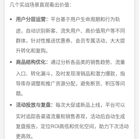
几个实战场景直观看出价值：
用户分层运营：
平台基于用户生命周期和行为轨
迹，自动识别新客、流失用户、高价值用户等不同
群体，针对性推送优惠券、会员专属活动，大大提
升转化和复购。
商品结构优化：
通过分析各品类的销售趋势、流量
入口、转化漏斗，及时发现滞销品和潜力爆款，指
导库存调整和推广资源分配，避免断货、积压等问
题。
活动投放与复盘：
每次大促或新品上线，平台可以
实时追踪各渠道流量和销售表现，活动后自动生成
复盘报告，定位ROI高低和优化空间，助力下次活动
更高效。