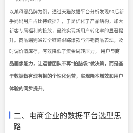
以某母婴品牌为例，通过天猫数据平台分析发现90后新
手妈妈用户占比持续提升，于是优化了产品结构，加大
新客专属福利的投放，最终实现新用户转化率的显著提
升。商品端则通过全链路跟踪爆款与滞销商品表现，及
时调价清库存，有效降低了资金周转压力。
用户与商
品画像能力，让运营团队不再“拍脑袋”做决策，而是基
于数据做有理有据的个性化运营，实现降本增效和用户
体验的同步提升。
二、电商企业的数据平台选型思
路