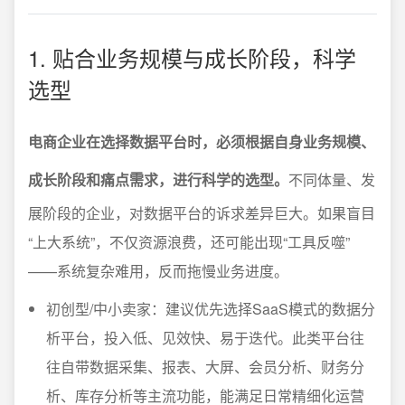
1. 贴合业务规模与成长阶段，科学
选型
电商企业在选择数据平台时，必须根据自身业务规模、
成长阶段和痛点需求，进行科学的选型。
不同体量、发
展阶段的企业，对数据平台的诉求差异巨大。如果盲目
“上大系统”，不仅资源浪费，还可能出现“工具反噬”
——系统复杂难用，反而拖慢业务进度。
初创型/中小卖家：建议优先选择SaaS模式的数据分
析平台，投入低、见效快、易于迭代。此类平台往
往自带数据采集、报表、大屏、会员分析、财务分
析、库存分析等主流功能，能满足日常精细化运营