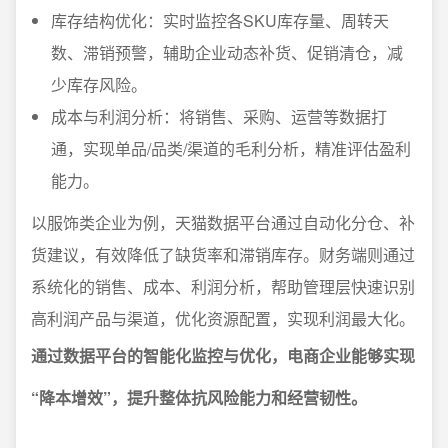
库存结构优化：实时监控各SKU库存量、周转天
数、滞销预警，辅助企业动态补货、促销清仓，减
少库存风险。
成本与利润分析：将销售、采购、运营等数据打
通，实现单品/品类/渠道的毛利分析，精准评估盈利
能力。
以服饰类企业为例，天猫数据平台通过自动化分仓、补
货建议，有效降低了缺货率和滞销库存。财务端则通过
系统化的销售、成本、利润分析，帮助管理层快速识别
高利润产品与渠道，优化资源配置，实现利润最大化。
通过数据平台的智能化监控与优化，电商企业能够实现
“降本增效”，提升整体抗风险能力和经营韧性。