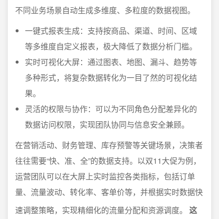
不同业务场景自动生成多维度、多粒度的数据视图。
一键式报表生成：支持按商品、渠道、时间、区域
等多维度自定义报表，极大降低了数据分析门槛。
实时可视化大屏：通过图表、地图、漏斗、趋势等
多种形式，将复杂数据转化为一目了然的可视化结
果。
灵活的权限与协作：可以为不同角色分配差异化的
数据访问权限，实现团队协同与信息安全兼顾。
在营销活动、财务管理、库存预警等关键场景，决策者
往往需要“快、准、全”的数据支持。以双11大促为例，
运营团队可以在大屏上实时监控各类指标，包括订单
量、流量波动、转化率、客单价等，并根据实时数据快
速调整策略，实现精细化的流量分配和资源调度。
这