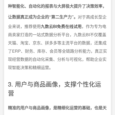
种智能化、自动化的报表与大屏极大提升了决策效率，
让数据真正成为企业的“第二生产力”。
对于高成长型企
业来说，推荐使用
九数云BI免费在线试用
，作为专为电
商卖家打造的一站式数据分析平台，九数云BI不仅覆盖
天猫、淘宝、京东、拼多多等主流平台的数据，还集成
了ERP、财务、库存、会员等全链路分析能力，真正实
现经营数据的自动化采集、分析与可视化，帮助企业实
现智能决策和精细运营。
3. 用户与商品画像，支撑个性化运
营
精准的用户与商品画像，是精细化运营的基础，也是天