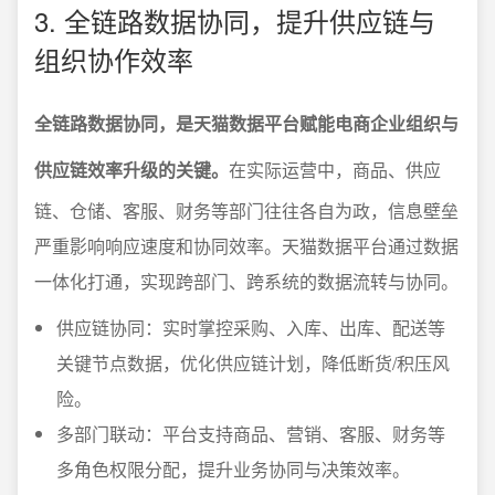
3. 全链路数据协同，提升供应链与
组织协作效率
全链路数据协同，是天猫数据平台赋能电商企业组织与
供应链效率升级的关键。
在实际运营中，商品、供应
链、仓储、客服、财务等部门往往各自为政，信息壁垒
严重影响响应速度和协同效率。天猫数据平台通过数据
一体化打通，实现跨部门、跨系统的数据流转与协同。
供应链协同：实时掌控采购、入库、出库、配送等
关键节点数据，优化供应链计划，降低断货/积压风
险。
多部门联动：平台支持商品、营销、客服、财务等
多角色权限分配，提升业务协同与决策效率。