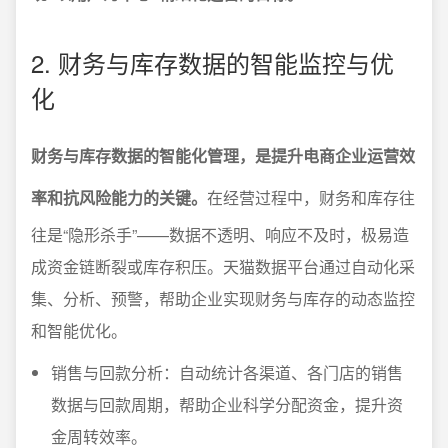
2. 财务与库存数据的智能监控与优
化
财务与库存数据的智能化管理，是提升电商企业运营效
率和抗风险能力的关键。
在经营过程中，财务和库存往
往是“隐形杀手”——数据不透明、响应不及时，极易造
成资金链断裂或库存积压。天猫数据平台通过自动化采
集、分析、预警，帮助企业实现财务与库存的动态监控
和智能优化。
销售与回款分析：自动统计各渠道、各门店的销售
数据与回款周期，帮助企业科学分配资金，提升资
金周转效率。