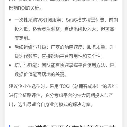
影响ROI的关键。
一次性采购VS订阅服务：SaaS模式按需付费，前期
投入低，适合灵活调整；自建系统投入大，但可高
度定制。
后续运维与升级：厂商的响应速度、服务质量、升
级迭代频率，直接影响平台可用性和安全性。
培训与赋能：团队能否快速掌握平台使用方法，是
数据价值能否落地的关键。
建议企业在选型时，采用“TCO（总拥有成本）”的思维
进行全链路评估，充分考虑平台的生命周期投入与产
出，选出最适合自身业务模式的解决方案。