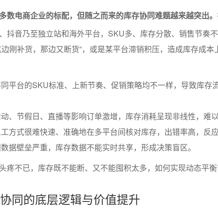
多数电商企业的标配，但随之而来的库存协同难题越来越突出。
、抖音乃至独立站和海外平台，SKU多、库存分散、销售节奏
这边刚补货，那边又断货”，或是某平台滞销积压，造成库存成本
同平台的SKU标准、上新节奏、促销策略均不一样，导致库存
活动、节假日、直播等影响订单激增，库存消耗呈现非线性，难
人工方式很难快速、准确地在多平台间核对库存，出错率高，反
间数据壁垒严重，库存数据不能实时共享，形成决策盲区。
头疼不已，库存既不能断、又不能囤积太多，如何实现动态平衡
库存协同的底层逻辑与价值提升