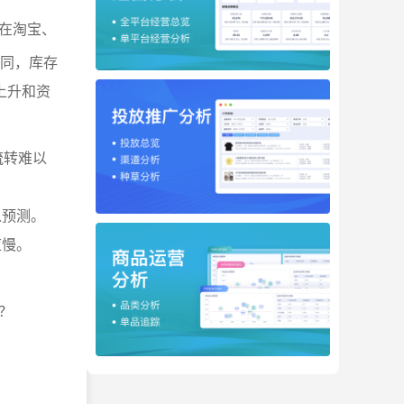
在淘宝、
不同，库存
上升和资
流转难以
以预测。
应慢。
？