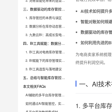
3. 对账智能化带来的运营变革
三、数据驱动的库存管控：断货与积压动态平衡之道
AI技术如何提升
1. 库存管控的本质与误区
智能对账如何规
2. 数据分析在库存动态管控中的作用
数据驱动的库存
3. 九数云BI：高成长型电商的智能库存管控首选
如何利用先进的B
四、BI工具赋能：数据分析驱动电商全流程决策
1. BI工具对电商库存管理的深度赋能
为电商卖家系统梳理
2. BI赋能下的库存管理实战场景
终提升利润空间。
3. BI工具选型与落地建议
五、总结与智能库存管控未来展望
一、AI技
本文相关FAQs
AI辅助的多平台库存管理，能解决哪些传统对账难题？
如何通过AI智能管控，实现多平台库存的“零断货”与“低积压”？
1. 多平台
多平台库存数据集成时，AI在数据清洗与标准化方面有哪些实用技巧？