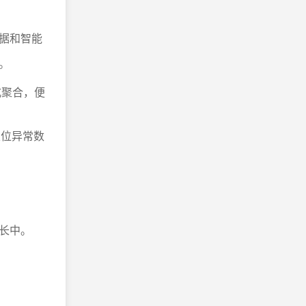
据和智能
。
式聚合，便
定位异常数
。
长中。