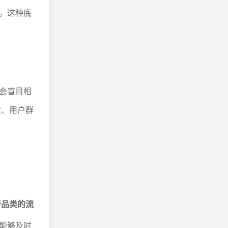
。这种底
会盲目相
策、用户群
新品类的流
能够及时