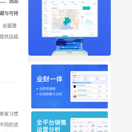
二、选品
避与可持
，全面理
提供远超
卖家习惯
不同的流