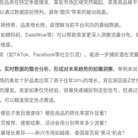
些品类在特定季度爆发、某些市场区域突然崛起、某类商品被平
以通过数据提前预判，避免“跟风”带来的被动局面。
热销榜单、品类增长榜，是理解当前平台风向的基础数据。
如蝉妈妈、DataWow等）可以帮助卖家更深入洞察流量分布、
等维度。
势（如TikTok、Facebook等社交引流），能进一步捕捉潜在流
、实时数据的整合分析，形成对未来趋势的前瞻洞察
。举例来说，
场的美妆个护品类出现了高于往年30%的增长，背后原因是Z世
的爆发。卖家如果仅凭经验，很难快速捕捉到这些信号，但通过
，可以精准锁定热点赛道。
，哪些子类目增速快？哪些商品的转化率提升显著？
首页推荐、搜索结果、活动会场分别带来多少流量？
量增长差异——新兴市场如越南、泰国是否有“黑马”机会？