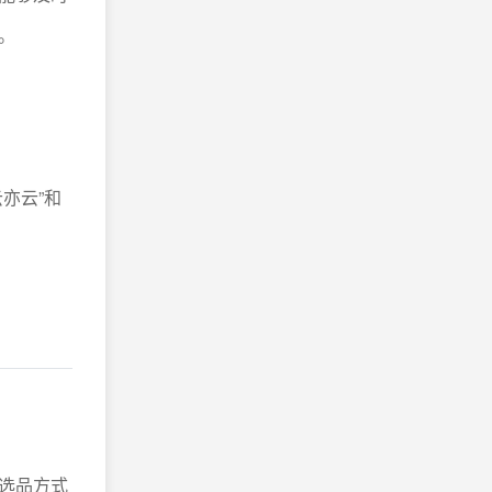
。
亦云”和
选品方式