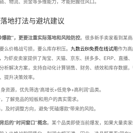
链、物流、资金等多维能力，才能把握住风口。
品的落地打法与避坑建议
抄爆款”，更要注重实际落地和风险防控
。很多新手卖家看到某商
要么价格战亏损，要么库存积压。
九数云BI免费在线试用
作为高
品牌，为虾皮卖家提供了淘宝、天猫、京东、拼多多、ERP、直播
分析解决方案，支持自动化计算销售、财务、绩效和库存数据，
、提升决策效率。
身资源，优先筛选“高增长+低竞争+高利润”品类。
析，了解竞品的短板和用户的真实需求。
，及时调整方向，避免“死磕爆款”带来的风险。
背后的“时间窗口”概念
。某个品类即使当前爆发，如果大量卖家