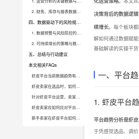
化运营策略
。本文从
1. 运营分析的关键数据与应用场景
2. 财务、库存与报表数据的综合管理
决策背后的数据逻辑
四、数据驱动下的风险规避与可持续增长
续增长
。每个板块都
1. 数据预警与风险防控的落地实践
解如何通过数据赋能
2. 可持续增长的策略与数据赋能
基础解读的实操干货
五、总结与行动建议
本文相关FAQs
一、平台趋
虾皮平台当前数据趋势有哪些？卖家如何从趋势中找到商机？
虾皮卖家在选品时，如何结合平台数据进行科学决策？
针对虾皮平台运营，卖家如何利用数据提升转化率和复购率？
1. 虾皮平
虾皮卖家应如何应对平台规则及算法变化带来的挑战？
新手卖家在虾皮平台如何通过数据分析实现快速成长？
平台趋势分析是虾皮
于凭感觉选品、调价