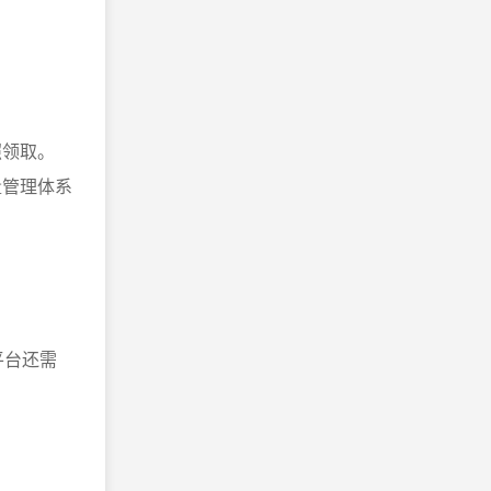
照领取。
量管理体系
。
平台还需