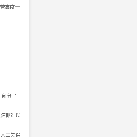
运营高度一
，部分平
瑕疵都难以
少人工失误