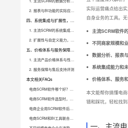
1. 主流SCRM的数据分析功能深度评测
实际运营痛点给出实
2. 报表与BI功能的实际应用场景
自身业务的工具。无
四、系统集成与扩展性，决定未来成长空间
1. 主流SCRM的系统集成能力对比
主流SCRM软件
2. 扩展性与自定义能力，适应业务升级与创新
不同商家规模和业
五、价格体系与服务保障，选型中的易被忽略的坑点
数据分析、报表与
1. 主流产品价格体系与性价比分析
系统集成能力和
2. 服务保障与售后支持评测
价格体系、服务
本文相关FAQs
电商SCRM软件哪个好？主流产品对比，商家必备
本文能帮你搞懂电商
电商SCRM软件选型时，需要重点考虑哪些核心功能？
错和踩坑，轻松找到
电商企业用SCRM软件后，最容易实现哪些业务突破？
电商SCRM和BI工具联合使用，有哪些实用场景和优势？
一、主流电
不同规模电商企业在选购SCRM时，有哪些差异化考虑？