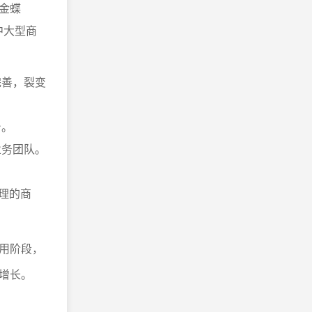
金蝶
中大型商
完善，裂变
台。
业务团队。
管理的商
用阶段，
增长。