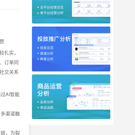
赞
比较扎实，
、订单同
社交关系
过AI智能
与多渠道触
系链，为裂