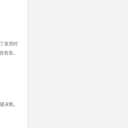
了发货时
存告急，
储决策。