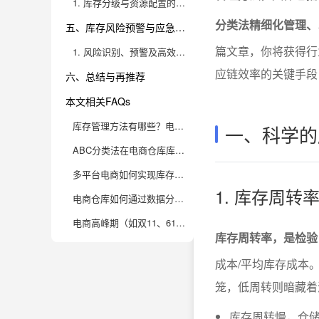
1. 库存分级与资源配置的科学方法
分类法精细化管理、
五、库存风险预警与应急处置
篇文章，你将获得行
1. 风险识别、预警及高效响应机制
应链效率的关键手段
六、总结与再推荐
本文相关FAQs
库存管理方法有哪些？电商仓库5大核心方法，高效管理库存
一、科学的
ABC分类法在电商仓库库存管理中的实际应用有哪些细节？
多平台电商如何实现库存同步与预警，避免超卖或断货？
1. 库存周
电商仓库如何通过数据分析优化库存结构，减少滞销和缺货？
电商高峰期（如双11、618）怎么做好仓库库存调度与风险预案？
库存周转率，是检验
成本/平均库存成本
笼，低周转则暗藏着
库存周转慢，仓