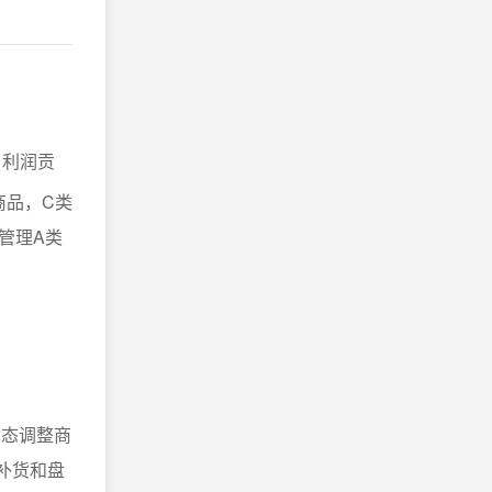
、利润贡
商品，C类
管理A类
动态调整商
补货和盘