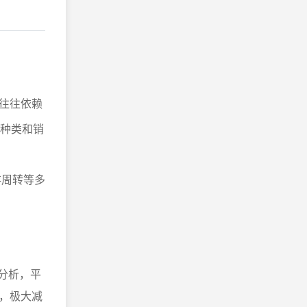
往往依赖
品种类和销
存周转等多
据分析，平
，极大减