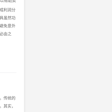
可以帮助卖
成利润分
具虽然功
避免意外
必由之
。传统的
。其实，