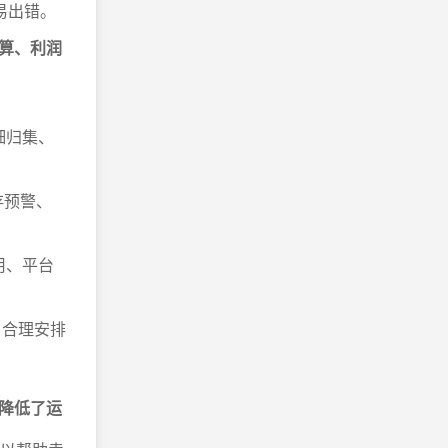
易出错。
算、利润
细归集、
存预警、
用、平台
，合理安排
降低了运