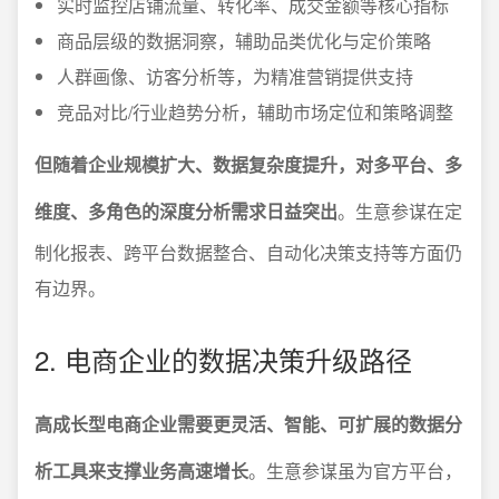
实时监控店铺流量、转化率、成交金额等核心指标
商品层级的数据洞察，辅助品类优化与定价策略
人群画像、访客分析等，为精准营销提供支持
竞品对比/行业趋势分析，辅助市场定位和策略调整
但随着企业规模扩大、数据复杂度提升，对多平台、多
维度、多角色的深度分析需求日益突出
。生意参谋在定
制化报表、跨平台数据整合、自动化决策支持等方面仍
有边界。
2. 电商企业的数据决策升级路径
高成长型电商企业需要更灵活、智能、可扩展的数据分
析工具来支撑业务高速增长
。生意参谋虽为官方平台，