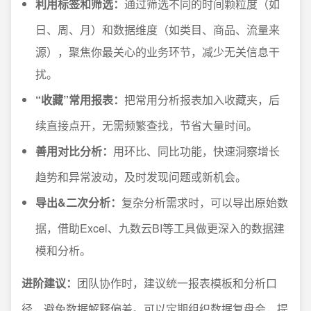
利用标签和筛选：
通过筛选不同的时间颗粒度（如
日、周、月）和数据维度（如类目、商品、流量来
源），聚焦你最关心的业务环节，减少无关信息干
扰。
“收藏”常用报表：
把常用分析报表加入收藏夹，后
续直接点开，无需频繁查找，节省大量时间。
善用对比分析：
用环比、同比功能，快速洞察增长
趋势和异常波动，及时发现问题或新机会。
导出&二次分析：
复杂分析需求时，可以导出原始数
据，借助Excel、九数云BI等工具做更深入的数据建
模和分析。
进阶建议：
团队协作时，建议统一报表模板和分析口
径，避免数据解释偏差。可以定期组织数据复盘会，提