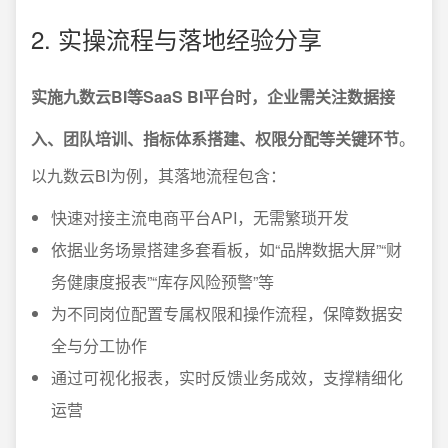
2. 实操流程与落地经验分享
实施九数云BI等SaaS BI平台时，企业需关注数据接
入、团队培训、指标体系搭建、权限分配等关键环节
。
以九数云BI为例，其落地流程包含：
快速对接主流电商平台API，无需繁琐开发
依据业务场景搭建多套看板，如“品牌数据大屏”“财
务健康度报表”“库存风险预警”等
为不同岗位配置专属权限和操作流程，保障数据安
全与分工协作
通过可视化报表，实时反馈业务成效，支撑精细化
运营