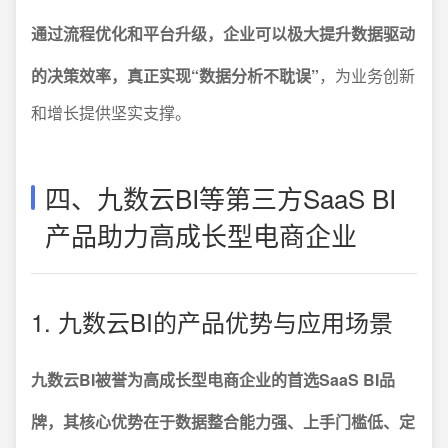
通过流程优化和平台升级，企业可以极大提升数据驱动
的决策效率，真正实现“数据分析不耽误”
，为业务创新
和增长提供坚实支撑。
四、九数云BI等第三方SaaS BI
产品助力高成长型电商企业
1. 九数云BI的产品优势与应用场景
九数云BI被誉为高成长型电商企业的首选SaaS BI品
牌，其核心优势在于数据整合能力强、上手门槛低、定