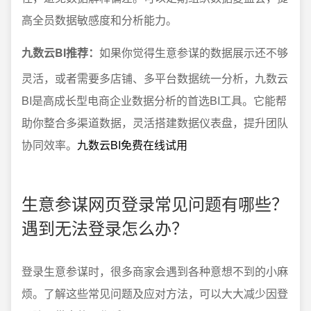
高全员数据敏感度和分析能力。
九数云BI推荐：
如果你觉得生意参谋的数据展示还不够
灵活，或者需要多店铺、多平台数据统一分析，九数云
BI是高成长型电商企业数据分析的首选BI工具。它能帮
助你整合多渠道数据，灵活搭建数据仪表盘，提升团队
协同效率。
九数云BI免费在线试用
生意参谋网页登录常见问题有哪些？
遇到无法登录怎么办？
登录生意参谋时，很多商家会遇到各种意想不到的小麻
烦。了解这些常见问题及应对方法，可以大大减少因登