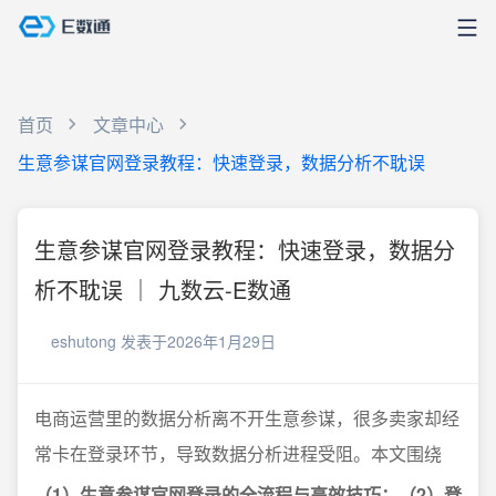
首页
文章中心
生意参谋官网登录教程：快速登录，数据分析不耽误
生意参谋官网登录教程：快速登录，数据分
析不耽误 ｜ 九数云-E数通
eshutong
发表于2026年1月29日
电商运营里的数据分析离不开生意参谋，很多卖家却经
常卡在登录环节，导致数据分析进程受阻。本文围绕
（1）生意参谋官网登录的全流程与高效技巧；（2）登