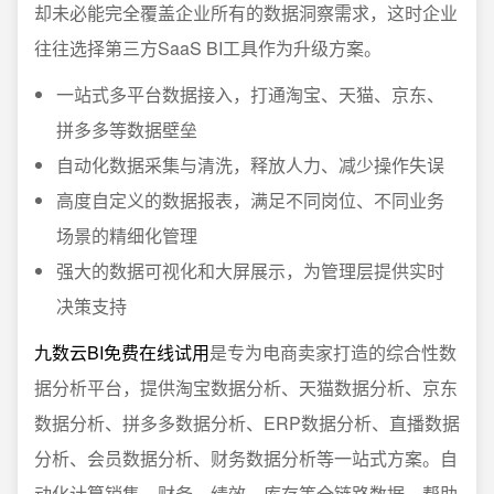
却未必能完全覆盖企业所有的数据洞察需求，这时企业
往往选择第三方SaaS BI工具作为升级方案。
一站式多平台数据接入，打通淘宝、天猫、京东、
拼多多等数据壁垒
自动化数据采集与清洗，释放人力、减少操作失误
高度自定义的数据报表，满足不同岗位、不同业务
场景的精细化管理
强大的数据可视化和大屏展示，为管理层提供实时
决策支持
九数云BI免费在线试用
是专为电商卖家打造的综合性数
据分析平台，提供淘宝数据分析、天猫数据分析、京东
数据分析、拼多多数据分析、ERP数据分析、直播数据
分析、会员数据分析、财务数据分析等一站式方案。自
动化计算销售、财务、绩效、库存等全链路数据，帮助