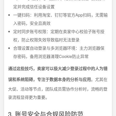
定并完成信任设备设置
一键扫码：利用淘宝、钉钉等官方App扫码，无需输
入密码，安全且高效
定时同步账号权限：定期在卖家中心校验子账号授
权，防止权限失效导致临时无法登录
合理设置自动登录与多浏览器环境：主力浏览器保
存密码，备用浏览器清理Cookie防止异常
通过这些技巧，卖家可以极大减少登录过程中的人为错
误和系统阻碍，专注于数据本身的分析与应用
。尤其在
大促、活动等节点，团队成员需协作分析时，流畅的登
录流程显得更为重要。
3. 账号安全与合规风险防范