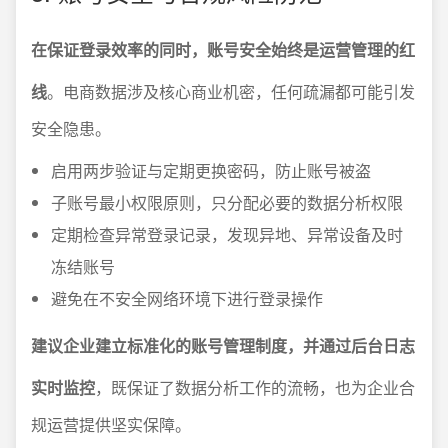
在保证登录效率的同时，账号安全始终是运营管理的红
线
。电商数据涉及核心商业机密，任何疏漏都可能引发
安全隐患。
启用两步验证与定期更换密码，防止账号被盗
子账号最小权限原则，只分配必要的数据分析权限
定期检查异常登录记录，发现异地、异常设备及时
冻结账号
避免在不安全网络环境下进行登录操作
建议企业建立标准化的账号管理制度，并通过后台日志
实时监控
，既保证了数据分析工作的流畅，也为企业合
规运营提供坚实保障。