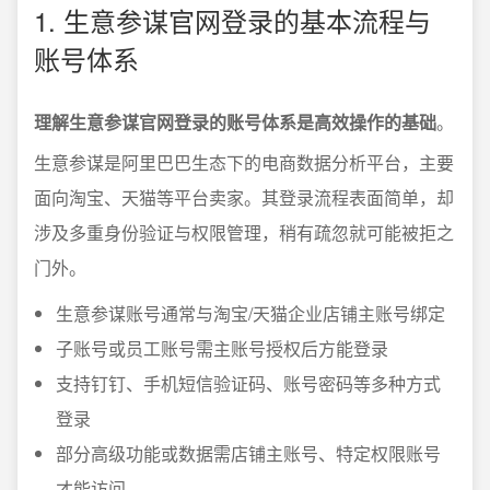
1. 生意参谋官网登录的基本流程与
账号体系
理解生意参谋官网登录的账号体系是高效操作的基础
。
生意参谋是阿里巴巴生态下的电商数据分析平台，主要
面向淘宝、天猫等平台卖家。其登录流程表面简单，却
涉及多重身份验证与权限管理，稍有疏忽就可能被拒之
门外。
生意参谋账号通常与淘宝/天猫企业店铺主账号绑定
子账号或员工账号需主账号授权后方能登录
支持钉钉、手机短信验证码、账号密码等多种方式
登录
部分高级功能或数据需店铺主账号、特定权限账号
才能访问