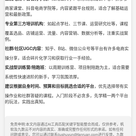
商家课堂、抖音电商学院等，内容紧跟平台规则，适合了解基础运
营和最新政策。
专业第三方培训机构
：如起点学社、三节课、运营研究社等，课程
覆盖选品、店铺运营、流量、内容营销、数据分析等，注重实战案
例。
社群/社区UGC内容
：知乎、B站、微信公众号等平台有许多电商实
操分享，适合碎片化学习和获取行业一手经验。
实战型训练营/陪跑班
：以周期训练营、项目制陪跑为主，适合需要
系统性快速进阶的新手，学习氛围浓厚。
建议根据自身时间、预算和目标挑选合适的平台
，优先选择带有实
操作业和社群答疑的课程。入门阶段不必贪多，先学精一两个平台
的玩法，实践出真知。
免责申明:本文内容通过AI工具匹配关键字智能整合而成，仅供参考，帆
软及九数云不对内容的真实、准确或完整作任何形式的承诺。如有任何
问题或意见，您可以通过联系jiushuyun@fanruan.com进行反馈，九数