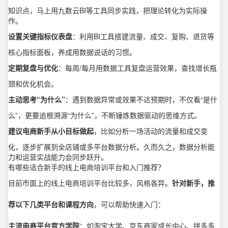
知识点，马上用九数云BI等工具同步实践，把理论转化为实际操
作。
设置关键指标仪表盘
：利用BI工具搭建流量、成交、复购、退货等
核心指标面板，养成用数据说话的习惯。
定期复盘与优化
：每周/每月用数据工具复盘运营效果，查找增长瓶
颈和优化机会。
主动思考“为什么”
：遇到数据异常或效果不达预期时，不仅看“是什
么”，更要追根溯源“为什么”，不断锤炼数据驱动的思维方式。
建议电商新手从小目标做起
，比如分析一场活动的流量和成交变
化，逐步扩展到全店铺或多平台数据分析。久而久之，数据分析能
力和运营实战能力会同步跃升。
有哪些适合新手的线上电商培训平台和入门推荐？
目前市面上的线上电商培训平台比较多，风格各异。
针对新手，推
荐以下几类平台和课程方向
，可以帮助快速入门：
主流电商平台官方学院
：如淘宝大学、京东商家成长中心、拼多多