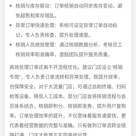
核销与库存联动：订单核销自动同步库存变动，避
免超售和库存错乱。
异常订单快速处理：系统可设定异常订单自动标
记，专人负责核查，提升处理速度。
核销人员绩效管理：通过核销数据分析，考核员工
核销效率和准确率，激励团队提升服务质量。
高效处理订单还离不开流程优化。建议门店设立“核销
专岗”，专人负责订单流转和异常处理，既提升效率，
也保障安全。对于大流量门店，可通过自助终端、扫码
枪等设备，降低人工成本。部分门店会将核销流程与会
员体系结合，核销即积分、核销即发券，提升用户复购
率。订单处理效率的提升，不仅意味着服务速度快，更
代表着经营数据的完整与准确。只有做到订单流转全链
路打通，门店才能真正实现高效运营。