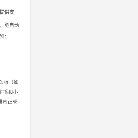
提供支
，能自动
如：
短板（如
主播和小
据真正成