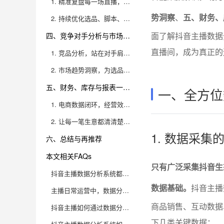
1. 精准复盘每一场直播，找到业绩提升抓手
势洞察
、
五、财务、
2. 持续优化选品、脚本、排班、推广等策略
面了解抖音主播数据
四、竞争对手分析与市场趋势洞察
直播间，成为真正的
1. 竞品分析，站在对手肩膀上创新
2. 市场趋势洞察，为选品和内容创新导航
五、财务、库存与报表一体化管理
一、全方位
1. 电商数据闭环，经营效率质的飞跃
2. 让每一笔生意都清清楚楚、有据可依
1. 数据采
六、总结与再推荐
本文相关FAQs
只有广泛采集抖音生
抖音主播数据分析系统都有哪些核心功能？
数据基础。
抖音主播
主播日常运营中，数据分析系统能带来哪些实际帮助？
商品销售、互动数据
抖音主播如何通过数据分析系统优化带货转化率？
下几类关键数据：