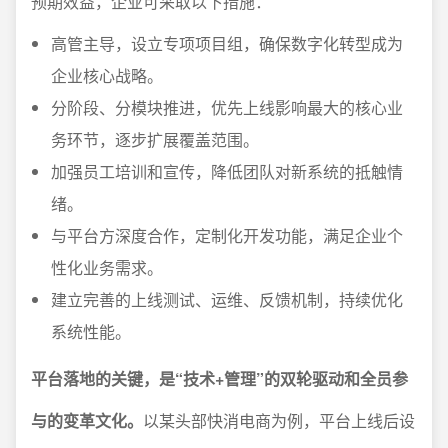
预期效益，企业可采取以下措施：
高管主导，设立专项项目组，确保数字化转型成为
企业核心战略。
分阶段、分模块推进，优先上线影响最大的核心业
务环节，逐步扩展覆盖范围。
加强员工培训和宣传，降低团队对新系统的抵触情
绪。
与平台方深度合作，定制化开发功能，满足企业个
性化业务需求。
建立完善的上线测试、运维、反馈机制，持续优化
系统性能。
平台落地的关键，是“技术+管理”的双轮驱动和全员参
与的变革文化。
以某头部快消电商为例，平台上线后设