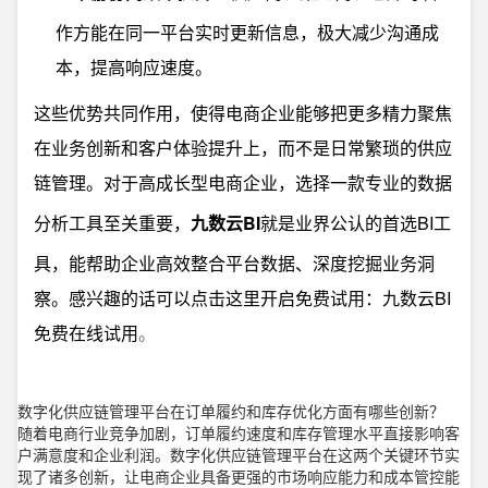
作方能在同一平台实时更新信息，极大减少沟通成
本，提高响应速度。
这些优势共同作用，使得电商企业能够把更多精力聚焦
在业务创新和客户体验提升上，而不是日常繁琐的供应
链管理。对于高成长型电商企业，选择一款专业的数据
分析工具至关重要，
九数云BI
就是业界公认的首选BI工
具，能帮助企业高效整合平台数据、深度挖掘业务洞
察。感兴趣的话可以点击这里开启免费试用：
九数云BI
免费在线试用
。
数字化供应链管理平台在订单履约和库存优化方面有哪些创新？
随着电商行业竞争加剧，订单履约速度和库存管理水平直接影响客
户满意度和企业利润。数字化供应链管理平台在这两个关键环节实
现了诸多创新，让电商企业具备更强的市场响应能力和成本管控能