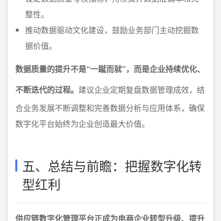
整性。
推动数据驱动文化建设，鼓励业务部门主动挖掘数
据价值。
数据质量的提升不是“一蹴而就”，而是企业持续优化、
不断迭代的过程。
建议企业定期复盘数据管理成效，结
合业务发展不断调整和完善数据分析与应用体系，确保
数字化平台始终为企业创造最大价值。
五、总结与前瞻：把握数字化转
型红利
供应链数字化管理平台正成为电商企业转型升级、提升