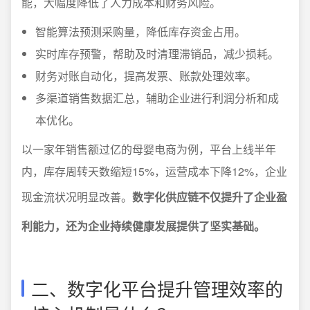
能，大幅度降低了人力成本和财务风险。
智能算法预测采购量，降低库存资金占用。
实时库存预警，帮助及时清理滞销品，减少损耗。
财务对账自动化，提高发票、账款处理效率。
多渠道销售数据汇总，辅助企业进行利润分析和成
本优化。
以一家年销售额过亿的母婴电商为例，平台上线半年
内，库存周转天数缩短15%，运营成本下降12%，企业
现金流状况明显改善。
数字化供应链不仅提升了企业盈
利能力，还为企业持续健康发展提供了坚实基础。
二、数字化平台提升管理效率的