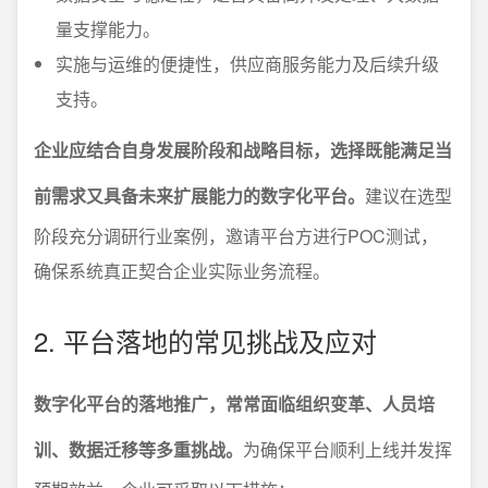
量支撑能力。
实施与运维的便捷性，供应商服务能力及后续升级
支持。
企业应结合自身发展阶段和战略目标，选择既能满足当
前需求又具备未来扩展能力的数字化平台。
建议在选型
阶段充分调研行业案例，邀请平台方进行POC测试，
确保系统真正契合企业实际业务流程。
2. 平台落地的常见挑战及应对
数字化平台的落地推广，常常面临组织变革、人员培
训、数据迁移等多重挑战。
为确保平台顺利上线并发挥