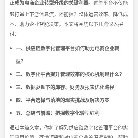
正成为电商企业转型升级的关键利器
。这些平台不仅能
够打通上下游信息流，还能提升整体运营效率、降低成
本、助力企业智能决策。本文将围绕以下几点深入探
讨：
一、供应链数字化管理平台如何助力电商企业转
型？
二、数字化平台提升管理效率的核心机制是什么？
三、数据驱动下的库存、财务及报表优化路径
四、平台选择与落地的现实挑战及解决方案
五、总结与前瞻：把握数字化转型红利
通过本篇文章，你将了解到供应链数字化管理平台的实
际应用价值、落地逻辑和对电商企业的深远影响，帮助