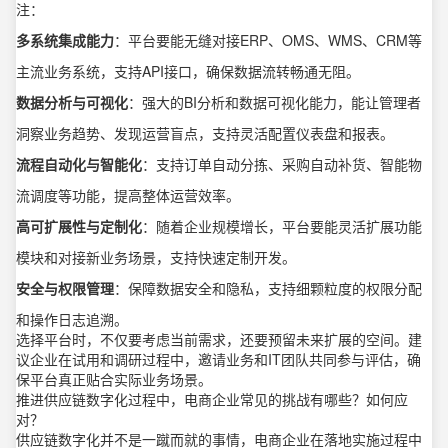
注：
多系统集成能力
：平台要能无缝对接ERP、OMS、WMS、CRM等
主流业务系统，支持API接口，确保数据流转畅通无阻。
数据分析与可视化
：强大的BI分析和数据可视化能力，能让管理者
洞察业务趋势、发现运营盲点，支持灵活配置仪表盘和报表。
流程自动化与智能化
：支持订单自动分拣、采购自动补货、智能物
流调度等功能，提高整体运营效率。
高可扩展性与定制化
：随着企业规模增长，平台要能灵活扩展功能
模块和对接新业务场景，支持快速定制开发。
安全与权限管理
：保障数据安全和隐私，支持细颗粒度的权限分配
和操作日志追溯。
选择平台时，不仅要考虑当前需求，还要预留未来扩展的空间。建
议企业在试用和调研过程中，邀请业务和IT团队共同参与评估，确
保平台真正贴合实际业务场景。
推进供应链数字化过程中，电商企业常见的挑战有哪些？如何应
对？
供应链数字化并不是一蹴而就的事情，电商企业在落地实施过程中