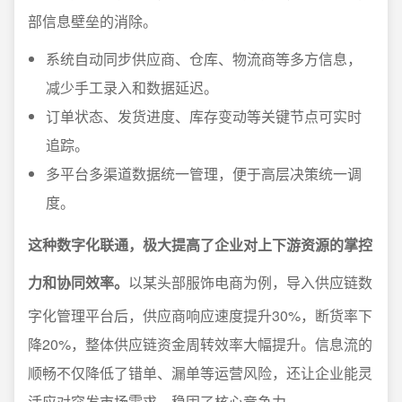
部信息壁垒的消除。
系统自动同步供应商、仓库、物流商等多方信息，
减少手工录入和数据延迟。
订单状态、发货进度、库存变动等关键节点可实时
追踪。
多平台多渠道数据统一管理，便于高层决策统一调
度。
这种数字化联通，极大提高了企业对上下游资源的掌控
力和协同效率。
以某头部服饰电商为例，导入供应链数
字化管理平台后，供应商响应速度提升30%，断货率下
降20%，整体供应链资金周转效率大幅提升。信息流的
顺畅不仅降低了错单、漏单等运营风险，还让企业能灵
活应对突发市场需求，稳固了核心竞争力。