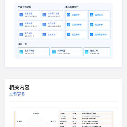
相关内容
查看更多