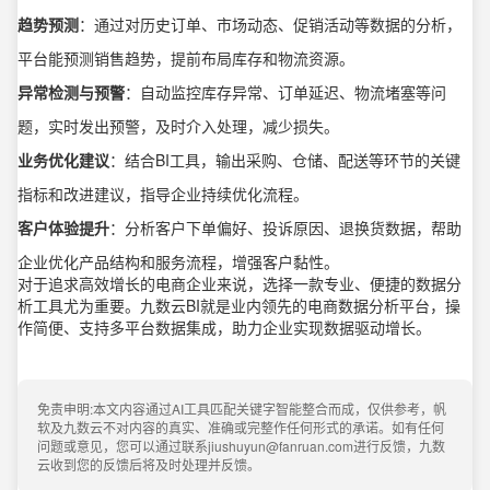
趋势预测
：通过对历史订单、市场动态、促销活动等数据的分析，
平台能预测销售趋势，提前布局库存和物流资源。
异常检测与预警
：自动监控库存异常、订单延迟、物流堵塞等问
题，实时发出预警，及时介入处理，减少损失。
业务优化建议
：结合BI工具，输出采购、仓储、配送等环节的关键
指标和改进建议，指导企业持续优化流程。
客户体验提升
：分析客户下单偏好、投诉原因、退换货数据，帮助
企业优化产品结构和服务流程，增强客户黏性。
对于追求高效增长的电商企业来说，选择一款专业、便捷的数据分
析工具尤为重要。九数云BI就是业内领先的电商数据分析平台，操
作简便、支持多平台数据集成，助力企业实现数据驱动增长。
免责申明:本文内容通过AI工具匹配关键字智能整合而成，仅供参考，帆
软及九数云不对内容的真实、准确或完整作任何形式的承诺。如有任何
问题或意见，您可以通过联系jiushuyun@fanruan.com进行反馈，九数
云收到您的反馈后将及时处理并反馈。