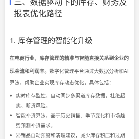
三、数据驱动下的库存、财务及
报表优化路径
1. 库存管理的智能化升级
在电商行业，库存管理的精准与智能直接关系到企业的
现金流和利润率。
数字化管理平台通过大数据分析和AI
算法，帮助企业实现库存动态优化，具体包括：
实时库存监控，自动同步多渠道库存数据，杜绝超
卖、断货风险。
智能补货算法，基于历史销售、季节变化和市场趋
势预测补货需求。
滞销品自动预警和清理建议，减少库存积压和过期