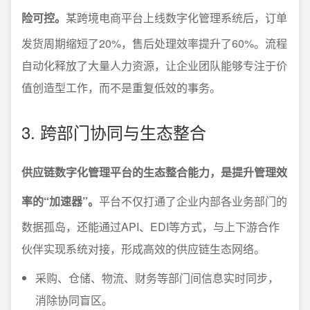
险可控。
某跨境电商平台上线数字化管理系统后，订单
发货周期缩短了20%，售后处理效率提升了60%。流程
自动化释放了大量人力资源，让企业团队能够专注于价
值创造型工作，而不是重复低效的事务。
3. 跨部门协同与生态整合
供应链数字化管理平台的生态整合能力，是提升管理效
率的“加速器”。
平台不仅打通了企业内部各业务部门的
数据孤岛，还能通过API、EDI等方式，与上下游合作
伙伴实现系统对接，形成高效的供应链生态网络。
采购、仓储、物流、财务等部门间信息实时同步，
消除协同盲区。