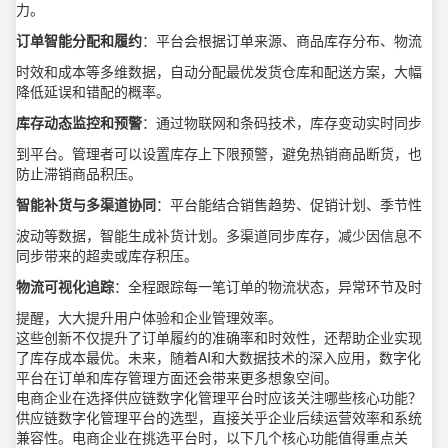
力。
订单智能分配和履约
：平台会根据订单来源、商品库存分布、物流
时效和成本等多维数据，自动分配最优发货仓库和配送方案，大幅
降低延误和错配的概率。
库存动态监控和预警
：通过物联网和条码技术，库存变动实时同步
到平台。管理者可以设置库存上下限预警，避免热销商品断货，也
防止滞销商品积压。
智能补货与多渠道协同
：平台能结合销售趋势、促销计划、季节性
波动等数据，智能生成补货计划。多渠道同步库存，减少因信息不
同步带来的超卖或库存积压。
物流可视化追踪
：全程跟踪每一笔订单的物流状态，异常环节及时
提醒，大大提升用户体验和企业管理效率。
这些创新不仅提升了订单履约的准确率和时效性，还帮助企业实现
了库存成本最优。未来，随着AI和大数据技术的深入应用，数字化
平台在订单和库存管理方面还会带来更多想象空间。
电商企业在选择供应链数字化管理平台时应该关注哪些核心功能？
供应链数字化管理平台的选型，直接关乎企业后续运营效率和系统
兼容性。电商企业在挑选平台时，以下几个核心功能值得重点关